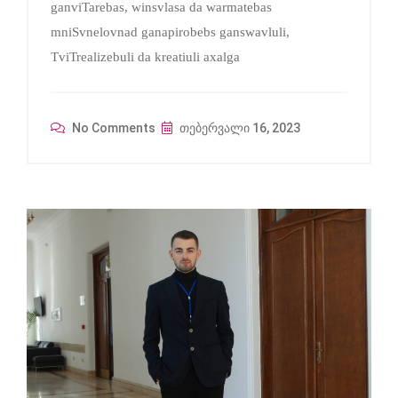
ganviTarebas, winsvlasa da warmatebas
mniSvnelovnad ganapirobebs ganswavluli,
TviTrealizebuli da kreatiuli axalga
No Comments
თებერვალი 16, 2023