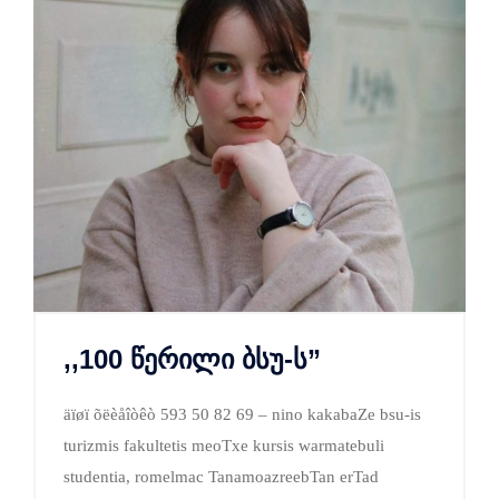
,,100 წერილი ბსუ-ს”
äïøï õëèåîòêò 593 50 82 69 – nino kakabaZe bsu-is
turizmis fakultetis meoTxe kursis warmatebuli
studentia, romelmac TanamoazreebTan erTad