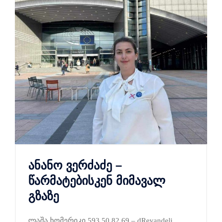
ანანო ვერძაძე –
წარმატებისკენ მიმავალ
გზაზე
ლაშა ხომერიკი 593 50 82 69 – dRevandeli