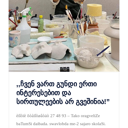
,,ჩვენ ვართ გუნდი ერთი
ინტერესებით და
სირთულეების არ გვეშინია!”
èïîòïè õòàïîòøâòäò 27 48 93 – Tako oragveliZe
baTumSi daibada. swavlobda me-2 sajaro skolaSi.