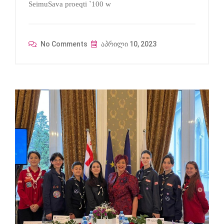
SeimuSava proeqti `100 w
No Comments
აპრილი 10, 2023