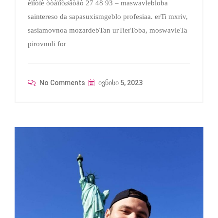
èïîòïè õòàïîòøâòäò 27 48 93 – maswavlebloba
saintereso da sapasuxismgeblo profesiaa. erTi mxriv,
sasiamovnoa mozardebTan urTierToba, moswavleTa
pirovnuli for
No Comments
ივნისი 5, 2023