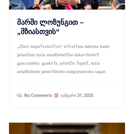
მარში ლოზუნგით –
„მზიასთვის“
„Zlieri saqarTvelosTvis“ erT-erTma liderma badri
jafariZem mzia amaRlobelTan dakavSirebiT
gancxadeba gaakeTa. jafariZis TqmiT, mzia
amaRlobelis janmrTelobis mdgomareoba sagan
No Comments
იანვარი 31, 2025