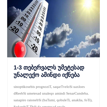
1-3 თებერვალს უმეტესად
უნალექო ამინდი იქნება
sinoptikosebis prognoziT, saqarTveloSi uaxloes
dReebSi umetesad unaleqo amindi SenarCundeba.
sanapiro raionebSi (baTumi, qobuleTi, anaklia, foTi),
SedarebiT Tbili da umetesad unale