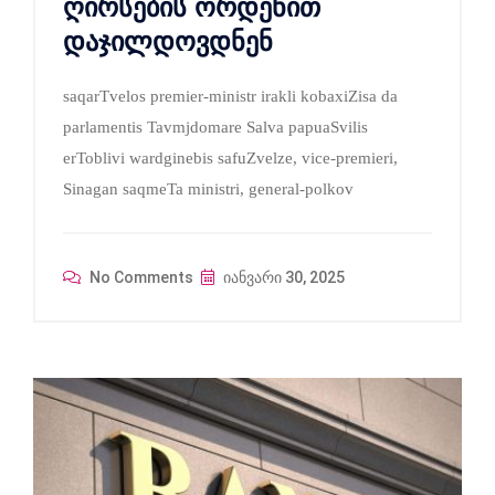
ღირსების ორდენით
დაჯილდოვდნენ
saqarTvelos premier-ministr irakli kobaxiZisa da
parlamentis Tavmjdomare Salva papuaSvilis
erToblivi wardginebis safuZvelze, vice-premieri,
Sinagan saqmeTa ministri, general-polkov
No Comments
იანვარი 30, 2025