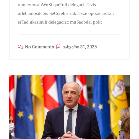
rom evrosabWoSi qarTuli delegaciisTvis
uflebamosilebis SeCerebis sakiTxze opoziciasTan
erTad ukrainuli delegaciac muSaobda, polit
No Comments
იანვარი 31, 2025