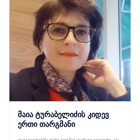
მაია ტურაბელიძის კიდევ
ერთი თარგმანი
maia turabeliZe italiis kunZul siciliaze cxovrobs. igi