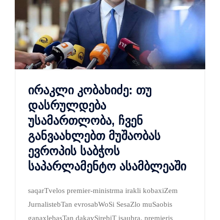
ირაკლი კობახიძე: თუ
დასრულდება
უსამართლობა, ჩვენ
განვაახლებთ მუშაობას
ევროპის საბჭოს
საპარლამენტო ასამბლეაში
saqarTvelos premier-ministrma irakli kobaxiZem
JurnalistebTan evrosabWoSi SesaZlo muSaobis
ganaxlebasTan dakavSirebiT isaubra. premieris