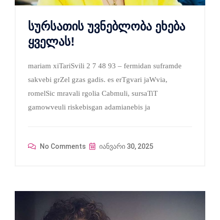
სურსათის უვნებლობა ეხება
ყველას!
mariam xiTariSvili 2 7 48 93 – fermidan suframde
sakvebi grZel gzas gadis. es erTgvari jaWvia,
romelSic mravali rgolia Cabmuli, sursaTiT
gamowveuli riskebisgan adamianebis ja
No Comments
იანვარი 30, 2025