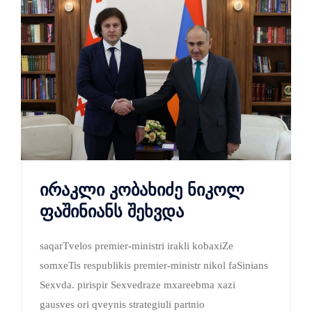
ირაკლი კობახიძე ნიკოლ
ფაშინიანს შეხვდა
saqarTvelos premier-ministri irakli kobaxiZe
somxeTis respublikis premier-ministr nikol faSinians
Sexvda. pirispir Sexvedraze mxareebma xazi
gausves ori qveynis strategiuli partnio