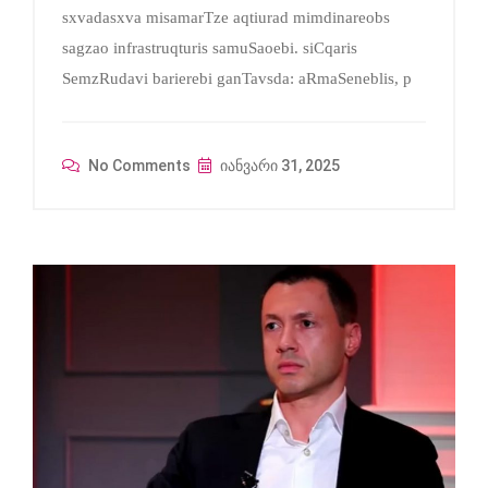
sxvadasxva misamarTze aqtiurad mimdinareobs
sagzao infrastruqturis samuSaoebi. siCqaris
SemzRudavi barierebi ganTavsda: aRmaSeneblis, p
No Comments
იანვარი 31, 2025