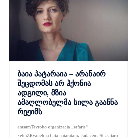
ბაია პატარაია – არანაირ
შეცდომას არ ჰქონია
ადგილი, მზია
ამაღლობელმა სილა გააწნა
რეჟიმს
arasamTavrobo organizacia „safaris“
xelmZRvanelma baia pataraiam, gadacemaSi „sajaro