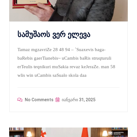
სამუშაოს ვერ ელევა
Tamaz mgzavriZe 28 48 94 – `Suaxevis baga-
baRebis gaerTianebis~ uCambis baRis struqturuli
erTeulis teqnikuri muSakia revaz keJeraZe. man 58
wlis win uCambis saSualo skola daa
No Comments
იანვარი 31, 2025