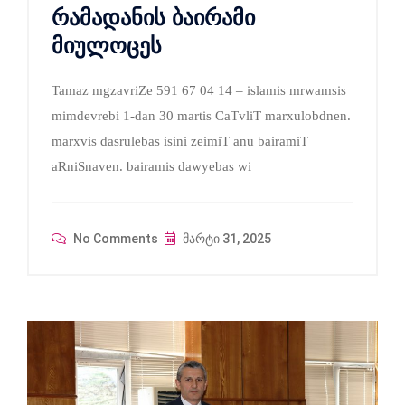
რამადანის ბაირამი
მიულოცეს
Tamaz mgzavriZe 591 67 04 14 – islamis mrwamsis
mimdevrebi 1-dan 30 martis CaTvliT marxulobdnen.
marxvis dasrulebas isini zeimiT anu bairamiT
aRniSnaven. bairamis dawyebas wi
No Comments
მარტი 31, 2025