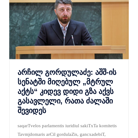
არჩილ გორდულაძე: აშშ-ის
სენატში მიღებულ „მტრულ
აქტს“ კიდევ დიდი გზა აქვს
გასავლელი, რათა ძალაში
შევიდეს
saqarTvelos parlamentis iuridiul sakiTxTa komitetis
Tavmjdomaris arCil gordulaZis, gancxadebiT,