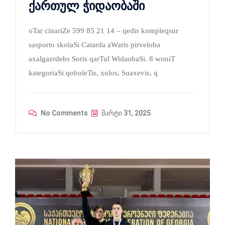
ქართულ ჭიდაობაში
oTar cinariZe 599 85 21 14 – qedis kompleqsur
sasporto skolaSi Catarda aWaris pirveloba
axalgazrdebs Soris qarTul WidaobaSi. 8 woniT
kategoriaSi qobuleTis, xulos, Suaxevis, q
No Comments
მარტი 31, 2025