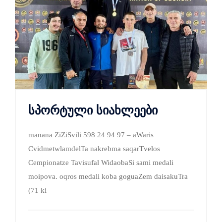
სპორტული სიახლეები
manana ZiZiSvili 598 24 94 97 – aWaris
CvidmetwlamdelTa nakrebma saqarTvelos
Cempionatze Tavisufal WidaobaSi sami medali
moipova. oqros medali koba goguaZem daisakuTra
(71 ki