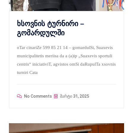
ხსოვნის ტურნირი –
გომარდულში
oTar cinariZe 599 85 21 14 – gomardulSi, Suaxevis
municipalitetis meriisa da a (a)ip „Suaxevis sportuli
centris“ iniciativiT, agvistos omSi daRupulTa xsovnis
turniri Cata
No Comments
მარტი 31, 2025