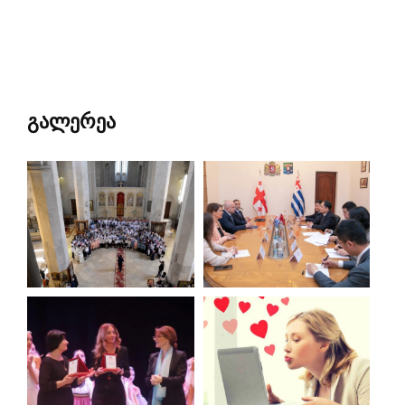
გალერეა