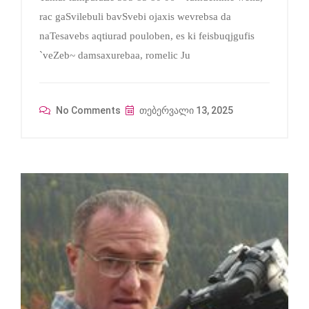
rac gaSvilebuli bavSvebi ojaxis wevrebsa da
naTesavebs aqtiurad pouloben, es ki feisbuqjgufis
`veZeb~ damsaxurebaa, romelic Ju
No Comments
თებერვალი 13, 2025