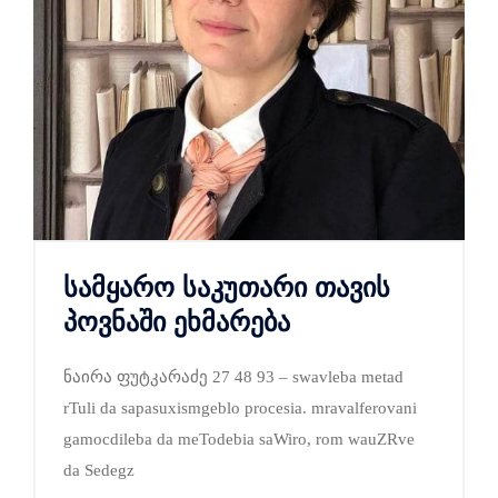
სამყარო საკუთარი თავის
პოვნაში ეხმარება
ნაირა ფუტკარაძე 27 48 93 – swavleba metad
rTuli da sapasuxismgeblo procesia. mravalferovani
gamocdileba da meTodebia saWiro, rom wauZRve
da Sedegz