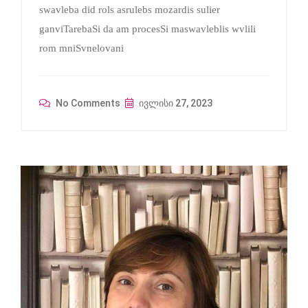
swavleba did rols asrulebs mozardis sulier
ganviTarebaSi da am procesSi maswavleblis wvlili
rom mniSvnelovani
No Comments
ივლისი 27, 2023