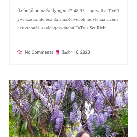
მარიამ ხითარიშვილი 27 48 93 – qorwili erT-erTi
yvelaze saintereso da amaRelvebeli movlenaa Cvens
cxovrebaSi. axaldaqorwinebulTaTvis SeuRlebi
No Comments
მაისი 16, 2023