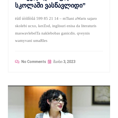
სკოლაში ვასწავლიდი”
ëàïî úòíïîòûå 599 85 21 14 – mTiani aWaris sajaro
skolebi ucxo, kerZod, inglisuri enisa da literaturis
maswavlebelTa naklebobas ganicdis. qveynis
wamyvani umaRles
No Comments
მაისი 3, 2023