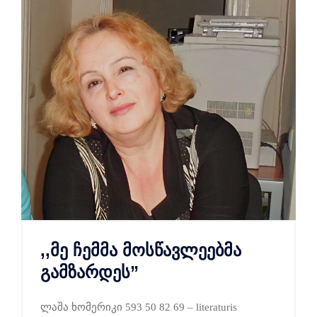
,,მე ჩემმა მოსწავლეებმა
გამზარდეს”
ლაშა ხომერიკი 593 50 82 69 – literaturis