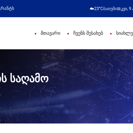
რთლეებს პროფესიული დღე მიულოცა
წარმატებ
☁️
23°C
ბათუმი
📅
კვი, 9
მთავარი
ჩვენს შესახებ
სიახლე
ის საღამო