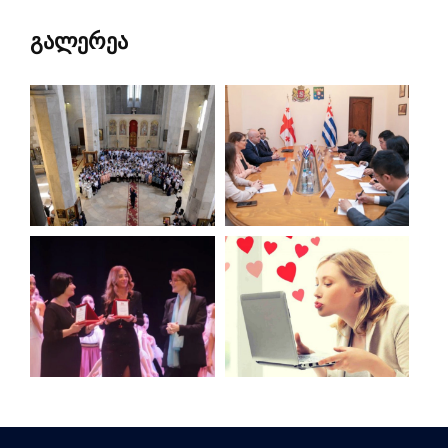
გალერეა