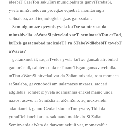
ideebiT CaerTon sakuTari municipalitetis ganviTarebaSi,
yvela mniSvnelovan proeqtze eqnebaT monitoringis
saSualeba, axal teqnologiebs gzas gauxsnian.
– Semodgomaze qveynis yvela kuTxe saintereso da
mimzidvelia. aWaraSi pirvelad xarT. seminarebTan erTad,
kuTxis gasacnobad moicaleT? ra STabeWdilebebiT tovebT
aWaras?
– geTanxmebiT, saqarTvelos yvela kuTxe gansakuTrebulad
gamorCeuli, saintereso da erTmaneTisgan gansxvavebulia.
mTian aWaraSi pirvelad var da Zalian mixaria, rom momeca
saSualeba, gavcnobodi am ualamazes mxares. saocari
adgilebia, romlebic yvela adamianma erTxel mainc unda
naxos. aseve, ar SemiZlia ar aRvniSno: aq mcxovrebi
adamianebi, gamorCeulad stumarTmoyvare, Tbili da
yuradRebianebi arian. sakmaod mokle droSi Zalian
Semiyvarda aWara da darwmunebuli var, momavalSic