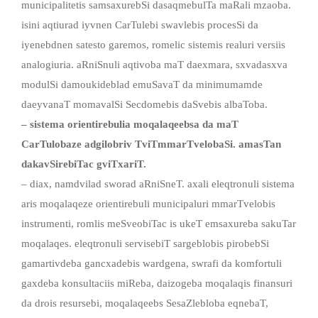
municipalitetis samsaxurebSi dasaqmebulTa maRali mzaoba.
isini aqtiurad iyvnen CarTulebi swavlebis procesSi da
iyenebdnen satesto garemos, romelic sistemis realuri versiis
analogiuria. aRniSnuli aqtivoba maT daexmara, sxvadasxva
modulSi damoukideblad emuSavaT da minimumamde
daeyvanaT momavalSi Secdomebis daSvebis albaToba.
– sistema orientirebulia moqalaqeebsa da maT
CarTulobaze adgilobriv TviTmmarTvelobaSi. amasTan
dakavSirebiTac gviTxariT.
– diax, namdvilad sworad aRniSneT. axali eleqtronuli sistema
aris moqalaqeze orientirebuli municipaluri mmarTvelobis
instrumenti, romlis meSveobiTac is ukeT emsaxureba sakuTar
moqalaqes. eleqtronuli servisebiT sargeblobis pirobebSi
gamartivdeba gancxadebis wardgena, swrafi da komfortuli
gaxdeba konsultaciis miReba, daizogeba moqalaqis finansuri
da drois resursebi, moqalaqeebs SesaZlebloba eqnebaT,