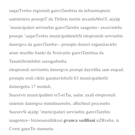
saqarTvelos regionuli ganviTarebisa da infrastruqturis
saministros proeqtiT da Tbilisis meriis mxardaWeriT, a(a)ip
`municipaluri servisebis ganviTarebis saagento~ axorcielebs
proeqts `saqarTvelos municipalitetebSi eleqtronuli servisebis
danergva da ganviTareba~. proeqtis donori organizaciebi
arian msoflio banki da Sveicariis ganviTarebisa da
TanamSromlobis sazogadoeba.
eleqtronuli servisebis danergvis proeqti dayofilia sam etapad.
proeqtis sruli ciklis ganmavlobaSi 63 municipalitetSi
dainergeba 17 moduli.
Suaxevis municipaliteti erT-erTia, sadac axali eleqtronuli
sistemis danergva mimdinareobs. aRniSnul procesebs
SuaxevSi a(a)ip `municipaluri servisebis ganviTarebis
saagentos~ biznesanalitikosi
gvanca sadiliani
uZRveba. is
Cveni gazeTis stumaria: