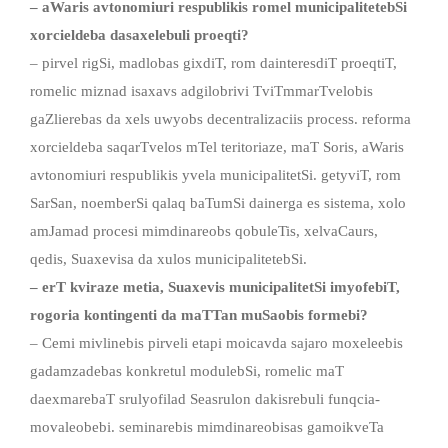
– aWaris avtonomiuri respublikis romel municipalitetebSi
xorcieldeba dasaxelebuli proeqti?
– pirvel rigSi, madlobas gixdiT, rom dainteresdiT proeqtiT,
romelic miznad isaxavs adgilobrivi TviTmmarTvelobis
gaZlierebas da xels uwyobs decentralizaciis process. reforma
xorcieldeba saqarTvelos mTel teritoriaze, maT Soris, aWaris
avtonomiuri respublikis yvela municipalitetSi. getyviT, rom
SarSan, noemberSi qalaq baTumSi dainerga es sistema, xolo
amJamad procesi mimdinareobs qobuleTis, xelvaCaurs,
qedis, Suaxevisa da xulos municipalitetebSi.
– erT kviraze metia, Suaxevis municipalitetSi imyofebiT,
rogoria kontingenti da maTTan muSaobis formebi?
– Cemi mivlinebis pirveli etapi moicavda sajaro moxeleebis
gadamzadebas konkretul modulebSi, romelic maT
daexmarebaT srulyofilad Seasrulon dakisrebuli funqcia-
movaleobebi. seminarebis mimdinareobisas gamoikveTa