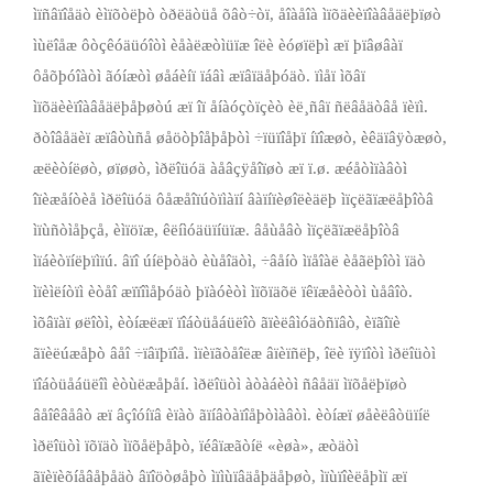
ìïñâïîåäò èìïõòëþò òðëäòüå õâò÷òï, åîà­åîà ìïõäèèïîàâåäëþïøò
ìùëîåæ ôòçêóäüóîòì èåàëæòìüïæ îëè èóøïëþì æï þïâøâàï
ôåõþóîàòì ãóíæòì øåáèíï ïáâì æïâïäåþóäò. ïìåï ìõâï
ìïõäèèïîàâåäëþåþøòú æï îï åíàóçòïçèò èë¸ñâï ñëâåäòâå ïèïì.
ðòîâåäèï æïâòùñå øåöòþîåþåþòì ÷ïüïîåþï íïîæøò, èêäïâÿòæøò,
æëèòíëøò, øïøøò, ìðëîüóä àåâçÿåîïøò æï ï.ø. æéåòìïàâòì
îïèæåíòèå ìðëîüóä ôåæåîïúòïìàïí âàïíïèøîëèäëþ ìïçëãïæëåþîòâ
ìïùñòìåþçå, èìïöïæ, êëíìóäüïíüïæ. âåùåâò ìïçëãïæëåþîòâ
ìïáèòïíëþïìïú. âïî úíëþòäò èùåîäòì, ÷âåíò ìïåîàë èåãëþîòì ïäò
ìïèìëíòïì èòåî æïïîìåþóäò þïàóèòì ìïõïäõë ïêïæåèòòì ùåâîò.
ìõâïàï øëîòì, èòíæëæï ïîáòüåáüëîò ãïèëâìóäòñïâò, èïãîïè
ãïèëúæåþò âåî ÷ïâïþïîå. ìïèïãòåîëæ âïèïñëþ, îëè ïÿïîòì ìðëîüòì
ïîáòüåáüëîì èòùëæåþåí. ìðëîüòì àòàáèòì ñâåäï ìïõåëþïøò
âåîêâåâò æï âçîóíïâ èïàò ãïíâòàïîåþòìàâòì. èòíæï øåèëâòüïíë
ìðëîüòì ïõïäò ìïõåëþåþò, ïéâïæãòíë «èøà», æòäòì
ãïèïèõíåâåþåäò âïîöòøåþò ìïìùïâäåþäåþøò, ìïùïîèëåþìï æï