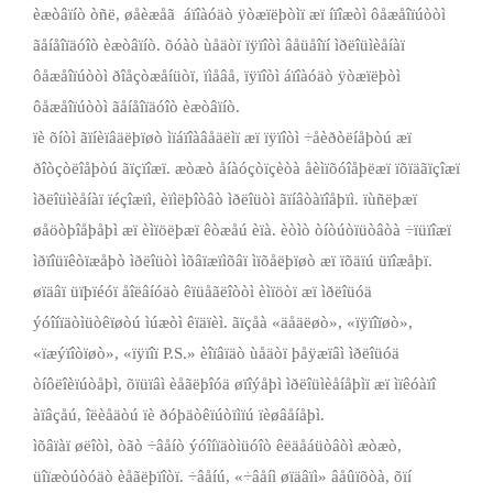
èæòâïíò òñë, øåèæåã ­ áïîàóäò ÿòæïëþòìï æï íïîæòì ôåæåîïúòòì
ãåíåîïäóîò èæòâïíò. õóàò ùåäòï ïÿïîòì âåüåîïí ìðëîüìèåíàï
ôåæåîïúòòì ðîåçòæåíüòï, ïìåâå, ïÿïîòì áïîàóäò ÿòæïëþòì
ôåæåîïúòòì ãåíåîïäóîò èæòâïíò.
ïè õíòì ãïíèïâäëþïøò ìïáïîàâåäëìï æï ïÿïîòì ÷åèðòëíåþòú æï
ðîòçòëîåþòú ãïçïîæï. æòæò åíàóçòïçèòà åèìïõóîåþëæï ïõïäãïçîæï
ìðëîüìèåíàï ïéçîæïì, èïìëþîòâò ìðëîüòì ãïíâòàïîåþïì. ïùñëþæï
øåöòþîåþåþì æï èìïöëþæï êòæåú èïà. èòìò òíòúòïüòâòà ÷ïüïîæï
ìðïîüïêòïæåþò ìðëîüòì ìõâïæïìõâï ìïõåëþïøò æï ïõäïú üïîæåþï.
øïäâï üïþïéóï åîëâíóäò êïüåãëîòòì èìïöòï æï ìðëîüóä
ýóîíïäòìüòêïøòú ìúæòì êïäïèì. ãïçåà «äåäëøò», «ïÿïîïøò»,
«ïæýïîòïøò», «ïÿïîï P.S.» èîïâïäò ùåäòï þåÿæïâì ìðëîüóä
òíôëîèïúòåþì, õïüïâì èåãëþîóä øïîýåþì ìðëîüìèåíåþìï æï ìïêóàïî
àïâçåú, îëèåäòú ïè ðóþäòêïúòïìïú ïèøâåíåþì.
ìõâïàï øëîòì, òãò ÷âåíò ýóîíïäòìüóîò êëäåáüòâòì æòæò,
üîïæòúòóäò èåãëþïîòï. ÷âåíú, «÷âåíì øïäâïì» âåûïõòà, õïí