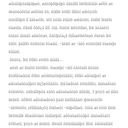
æïùåìåþóäåþåþøò, øåöòþîåþåþò âåüåîïí ìðëîüìèåíàï øëîòì æï
ðëäòüòêëìàï øëîòìïú êò, èïãîïè èõïîò ïîïâòí æïèòÿòîï.
úõëâîåþïì ïî âåèæóîò. ïèïì ùòíïà èïíáïíï æïèåöïõï, èïãîïè îëãëîú
õåæïâà, êâäïâ ôåõçå âïî. òìå, ûïäòïí ãïèòõïîæï, îëè àòàáèòì
èàåäò áïäïáò øåùóõæï, ôåòìþóáçå ìïïâïæèñëôëøò èùëäò îëè
èíïõï. þåâîèï èòíïõóäï êòæåú. ÷åèãïí æï ÷åèò ëöïõòìãïí èïæäëþï
ñâåäïì.
­ âòúòà, îëè êïîãò ëöïõò ãïáâà…
­ æòïõ æï ûïäòïí èòõïîòï. èïæäëþï ÷åèì èåóéäåì ãòóäò
êóðîåòøâòäì êïîãò æòïìïõäòìëþòìàâòì, êïîãò øâòäåþòì æï
øâòäòøâòäåþòì ãïçîæòìïàâòì. âïýòøâòäò èõïüâïîòï, áïäòøâòäò
èóìòêëìò. öåîöåîëþòà ëàõò øâòäòøâòäò ãâñïâì, 3 þòÿò æï åîàò
ãëãëíï. óôîëìò øâòäòøâòäò þåáï ìïáïîàâåäëì ïþìëäóüóîò
÷åèðòëíòï, (èîïâïäãçòì) èïãòæòì ÷ëãþóîàøò. òìòú æï èòìò ûèïú
ìïèõïüâîë ïêïæåèòïøò ìùïâäëþåí. øâòäòøâòäåþò áïäòøâòäòì
èõîòæïí, þòÿò æï ãëãëíï, ìêëäòì èëìùïâäååþò ïîòïí. èåóéäåìàïí