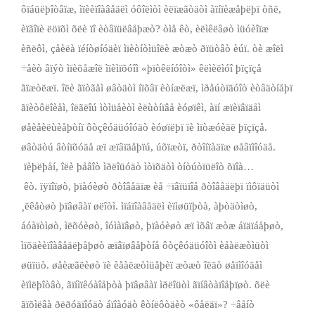
ôïáüëþîòâïæ, ìïèèïîàâåäëì óôîëìòì èëïæãòäòì àïíïèæåþëþï òñë,
èïãîïè ëöïõì õëè ïî èòâïüëâåþæò? òìå êò, èëìêëâøò ìüóèîïæ
èñëôì, çåèëà ïéíòøíóäèï ìïèòíòìüîëè æòæò ðïüòâò èúï. òè æîëì
÷åèò âïýò ìïèõåæîë ìïèìïõóîì «þïòêëíóîòì» êëìèëìóî þïçïçå
ãïæòëæï. îëè ãïòãåì øâòäòì íïõâï èòíæëæï, ìðåúòïäóîò èòâäòíåþï
ãïèòôëîèåì, îëãëîú ìòìüåèòì èëùòíïâå èóøïêì, àïí æïèïâïäåì
øåèåèëùèåþòíï ôòçêóäüóîóäò èóøïëþï ïè ìïòæóèäë þïçïçå.
øâòäòú âòíïõóäå æï æïâïäåþïú, úõïæòï, ðòîíïàäïæ øåâïìîóäå.
­ ïèþëþåí, îëè þåâîò ìðëîüóäò ìòïõäòì òíòúòïüëîò õïîà…
­ êò. ïÿïîïøò, þïàóèøò ðòîâåäïæ èå ÷ïâïüïîå ðòîâåäëþï ïìôïäüòì
¸ëêåòøò þïâøâàï øëîòì. ìïáïîàâåäëì èïìøüïþòà, àþòäòìøò,
áóàïòìøò, ìëõóèøò, îóìàïâøò, þïàóèøò æï ìõâï æòæ áïäïáåþøò,
ìïõäèèïîàâåäëþåþøò æïâïøâåþòíå ôòçêóäüóîòì èåàëæòìüòì
øüïüò. øåèæãëèøò ïè èåàëæòìüåþèï æòæò îëäò øåïìîóäåì
èïìëþîòâò, ãïíìïêóàîåþòà þïâøâàï ìðëîüòì ãïíâòàïîåþïøò. õëè
ãïõìëâà ðëðóäïîóäò áïîàóäò êòíëôòäèò «ôåëäï»? ÷âåíò