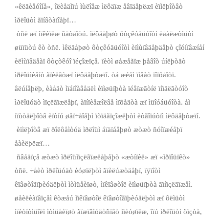
«êëäèåóîíå», îëèåäìïú ìùëîåæ ìëôäïæ åâïäåþëæï èïìëþîòâò
ìðëîüòì ãïíâòàïîåþï…
­ òñë æï ìïêèïëæ ûäòåîòú. ìëôäåþøò ôòçêóäüóîòì èåàëæòìüòì
øüïüòú êò òñë. ìêëäåþøò ôòçêóäüóîòì èïìùïâäåþäåþò çîóíïâæíåí
èëìùïâäåàï ôòçòêóî ïéçîæïçå. ïèòì øåæåãïæ þåâîò úíëþòäò
ìðëîüìèåíò ãïèëâòæï ìëôäåþòæïí. òá æéåì ïìåàò ïîïôåîòï.
âëúíåþëþ, èàåäò ìïáïîàâåäëì èïìøüïþòà ïéâïæãòíë ïíïäëãòóîò
ìðëîüóäò ìïçëãïæëåþï, àïíïèåæîëâå ìïõåäòà æï ìüîóáüóîòà. åì
íïùòäëþîòâ èïòíú øåï÷åîåþì ïõïäãïçîæëþòì èòãîïúòïì ìëôäåþòæïí.
­ èïìëþîòâ æï ðîëôåìòóä ìðëîüì áïäïáåþøò æòæò ñóîïæéåþï
åàèëþëæï…
­ ñâåäïçå æòæò ìðëîüìïçëãïæëåþåþò «æòíïèë» æï «ìðïîüïêò»
òñë. ÷åèò ìðëîüóäò èóøïëþòì ãïèëúæòäåþï, ïÿïîòì
êïâøòîãïþèóäëþòì ìòìüåèïøò, ìïêïâøòîë èïìøüïþòà ãïíïçëãïæåì.
øåèëèàïâïçåì êòæåú ìïêïâøòîë êïâøòîãïþèóäëþòì æï ôëìüòì
ìïèòíòìüîëì ìòìüåèïøò ãïæïâìóäòñïâò ìïèóøïëæ, îïú ìðëîüòì õïçòà,