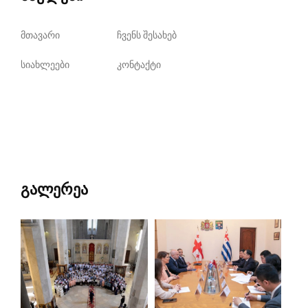
მთავარი
ჩვენს შესახებ
სიახლეები
კონტაქტი
გალერეა