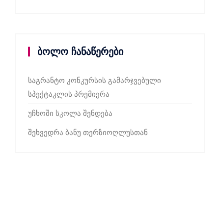
ბოლო ჩანაწერები
საგრანტო კონკურსის გამარჯვებული
სპექტაკლის პრემიერა
უჩხოში სკოლა შენდება
შეხვედრა ბანუ თერზიოღლუსთან