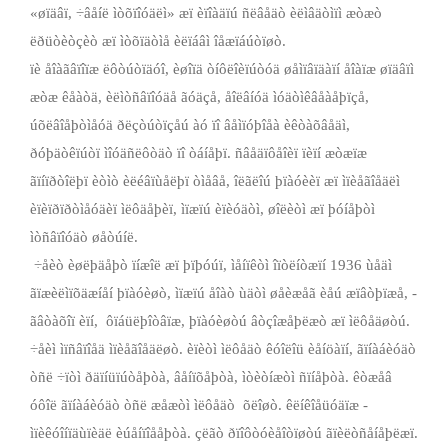
«øïäâï, ÷âåíë ìòõïîóäëì» æï èïîàäïú ñëâåäò èëìâäòìïì æòæò
ëðüòèòçèò æï ìòõïäòìå èëïáâì îåæïáúòïøò.
ïè åîàãâïîïæ ëôòúòïäóî, èøîïä òíôëîèïúòóä øåìïâïäàïí åîàïæ øïäâïì
æòæ êåàòä, èëìòñâïîóäå ãóäçå, åîëâíóä ìóäòìêâåàåþïçå,
úõëâîåþòìåóä ðëçòúòïçåú àó ïî âåìïóþîåà èêòàõâåäì,
ðóþäòêïúòï ìîóäñëôòäò ïî òáíåþï. ñâåäïôåîèï ïèïí æòæïæ
ãïíïðòîëþï èòìò èëéâïùåëþï òìåâå, îëãëîú þïàóèèï æï ìïèåãîåäëì
èïèïðïðòìåóäèï ìëôäåþèï, ìïæïú èïèóäòì, øîëèòì æï þóíåþòì
ìòñâïîóäò øåòúíë.
­ ÷åèò èøëþäåþò ïíæîë æï þïþóúï, ìåíïêòì îïòëíòæïí 1936 ùåäì
ãïæèëìïõäæíåí þïàóèøò, ìïæïú åîàò ùäòì øåèæåã èåú æïâòþïæå, ­
ãâòàõîï èïí, ­ ôïáüëþîòâïæ, þïàóèøòú âòçîæåþëæò æï ìëôåäøòú.
÷åèì ìïñâïîåä ìïèåãîåäëøò. èïèòì ìëôåäò êóîëîü èåíöàïí, ãïíàáèóäò
òñë ÷ïòì ðäïíüïúòåþòà, âåíïõåþòà, ìòèòíæòì ñïíåþòà. êòæåâ
óôîë ãïíàáèóäò òñë æåæòì ìëôåäò ­ õëîøò. êëíêîåüóäïæ ­
ìïèêóîíïäùïèäë èúåíïîååþòà. çëãò ðïîôòóèåîòïøòú ãïèëòñåíåþëæï.