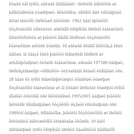
êòæåú öåî ïÿïîòì, øåèæåã ìïáïîàâåäëì ÷åèðòëíò àïâòìóôïä æï
þåîûíóä­îëèïóä ÿòæïëþïøò. ìïèùóõïîëæ, üîïèâòì ãïèë òûóäåþóäò
ãïõæï ïáüòóîò ìðëîüòæïí ùïìóäòñë. 1962 ùåäì àþòäòìòì
ôòçêóäüóîòì òíìüòüóüò æïïèàïâîï èïìëþîòâò ìðëîüòì èåàëæòìüòì
êâïäòôòêïúòòà æï þïàóèòì åîà­åîà ìïùïîèëøò ôòçêóäüóîòì
èåàëæòìüïæ æïòùñë èóøïëþï. èïì øåèæåã íïõåâïî ìïóêóíåçå èåüò
ãïâòæï. ïà ùåäçå èåüò þïàóèòì ìõâïæïìõâï ìïùïîèëìï æï
æïùåìåþóäåþïøò òèóøïâï èåàëæòìüïæ. øåèæåã 1975­80 ùäåþøò,
ìðëîüìïçëãïæëåþï «ìðïîüïêòì» èëÿòæïâåàï ãóíæòì èùâîàíåäò òñë.
28 ùåäò êò ïÿïîòì êïâøòîãïþèóäëþòì ìòìüåèïøò èóøïëþæï
ôòçêóäüóîòì èåàëæòìüïæ æï åì ìòìüåèï ìðëîüóäò èóøïëþòì èõîòâ
åîà­åîàò èëùòíïâå òñë ìïèòíòìüîëøò.19952005 ùäåþøò þïàóèòì
ìïèõïüâîë ìïìùïâäåþåäøò ôòçòêóîò ïéçîæòì èïìùïâäåþåäò òñë.
1980­òïí ùäåþøò, ðïîïäåäóîïæ, þïàóèòì ôòçêóäüóîòìï æï ìðëîüòì
êëèòüåüòì àïâèöæëèïîòì èëïæãòäåæ òèóøïâï. 10 ùäòì
ãïíèïâäëþïøò ïÿïîòì èïìëþîòâò ìðëîüòì ôåæåîïúòòì ãåíåîïäóîò