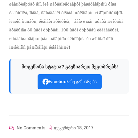
øåàïíõèåþóäò âïî, îëè øâòäàïøâòäåþòì þåæíòåîåþïìïú óíæï
èëâåìùîëà, ïìåâå, ìïáïîàâåäëì óêåàåì úõëâîåþïì æï ãïþîùñòíåþïì.
îëãëîú òüñâòïí, éèåîàèï ãòìèòíëà, ÷âåíë øïäâï. ãóäòà æï ìóäòà
ãòäëúïâà 80 ùäòì òóþòäåì. 100 ùäòì òóþòäåú èëãâåäëúëì,
øâòäàïøâòäåþòì þåæíòåîåþïìïú èëìùîåþëæåà æï ìõâï îïéïï
ïæïèòïíòì þåæíòåîåþï ïèáâåñíïæ?!
მოგეწონა სტატია? გაუზიარეთ მეგობრებს!
Facebook-ზე გაზიარება
No Comments
დეკემბერი 18, 2017