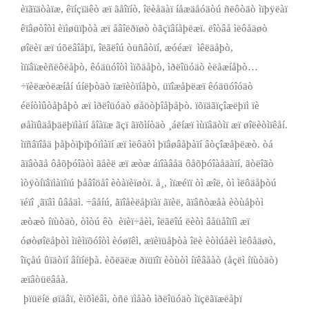
èïãïäòàïæ, êïíçïäêò æï ãåîïíò, îëèåäàï íåæäåóäòú ñëôòäò ìïþÿëàï
êïâøòîòì èïìøüïþòà æï åâîëðïøò òãçïâíåþëæï. ëîòâå ìëôåäøò
øîëèï æï úõëâîåþï, îëãëîú òüñâòïí, æóéæï ­ ìêëäåþò,
ìïïâïæèñëôëåþò, êóäüóîòì ìïõäåþò, ìðëîüóäò èëåæíåþò…
÷ïèëæòëæíåí úíëþòäò ïæïèòïíåþò, üïîæåþëæï êóäüóîóäò
éëíòìûòåþåþò æï ìðëîüóäò øåöòþîåþåþò. ïõïäãïçîæëþïì ïè
øåìïûäåþäëþïìàïí åîàïæ ãçï ãïõìíòäò ¸áëíæï ìùïâäòìï æï øîëèòìïêåí.
ìïñâïîåä þåþòï­þïþóïìàïí æï ìëôäòì þïâøâåþàïí âòçîæåþëæò. òá
ãïâòãå ôåõþóîàòì ãåèë æï æòæ áïîàâåä ôåõþóîàåäàïí, ãòëîãò
ìòÿòíïâïìàïíïú þåâîöåî èòàïèïøòï. å¸, ìïæéïï òì æîë, òì ìëôäåþòú
ïéïî ¸ãïâì ûâåäì. ÷âåíú, ãïîåèëåþïàï ãïèë, ãïâñòæåà èòùåþòì
æòæò íïùòäò, òìòú êò ­ èïèï÷åèì, îëãëîú ëèòì âåüåîïíì æï
óøòøîëåþòì ìïèìïõóîòì èóøïêì, æïèïüåþòà îëè èòìúåèì ìëôåäøò,
îïçåú ûïäòïí âíïíëþà. èõëäëæ ðïüïîï èòùòì íïêâåàò (åçëì íïùòäò)
æïâòüëâåà.
­ þïüëíë øïäâï, èïõìëâì, òñë ïìåàò ìðëîüóäò ìïçëãïæëåþï