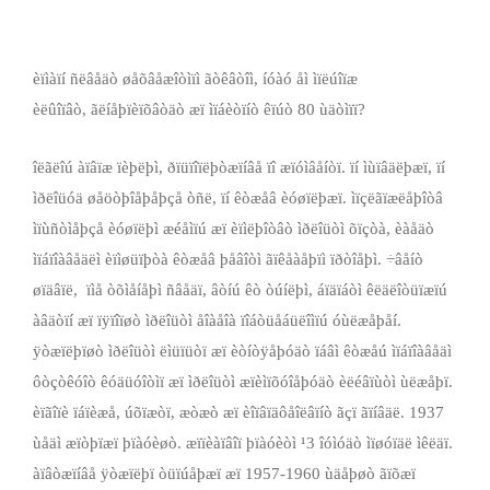
èïìàïí ñëâåäò øåõâåæîòìïì ãòêâòîì, íóàó åì ìïëúîïæ
èëûîïâò, ãëíåþïèïõâòäò æï ìïáèòïíò êïúò 80 ùäòìïï?
îëãëîú àïâïæ ïèþëþì, ðïüïîïëþòæïíâå ïî æïóìâåíòï. ïí ìùïâäëþæï, ïí
ìðëîüóä øåöòþîåþåþçå òñë, ïí êòæåâ èóøïëþæï. ìïçëãïæëåþîòâ
ìïùñòìåþçå èóøïëþì æéåìïú æï èïìëþîòâò ìðëîüòì õïçòà, èàåäò
ìïáïîàâåäëì èïìøüïþòà êòæåâ þåâîòì ãïêåàåþïì ïðòîåþì. ÷âåíò
øïäâïë, ­ ïìå òõìåíåþì ñâåäï, âòíú êò òúíëþì, áïäïáòì êëäëîòüïæïú
àâäòïí æï ïÿïîïøò ìðëîüòì åîà­åîà ïîáòüåáüëîìïú óùëæåþåí.
ÿòæïëþïøò ìðëîüòì ëìüïüòï æï èòíòÿåþóäò ïáâì êòæåú ìïáïîàâåäì
ôòçòêóîò êóäüóîòìï æï ìðëîüòì æïèìïõóîåþóäò èëéâïùòì ùëæåþï.
èïãîïè ïáïèæå, úõïæòï, æòæò æï èîïâïäôåîëâïíò ãçï ãïíâäë. 1937
ùåäì æïòþïæï þïàóèøò. æïïèàïâîï þïàóèòì ¹3 îóìóäò ìïøóïäë ìêëäï.
àïâòæïíâå ÿòæïëþï òüïúåþæï æï 1957-1960 ùäåþøò ãïõæï