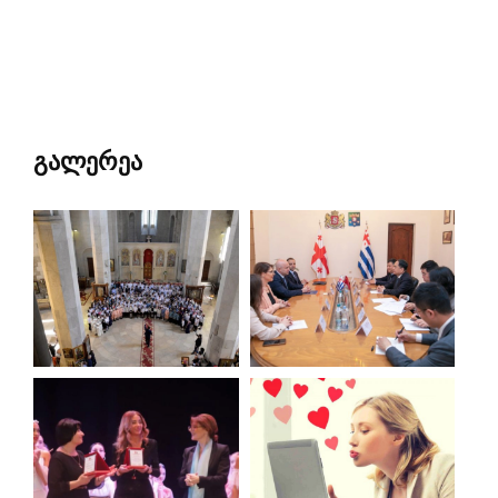
გალერეა