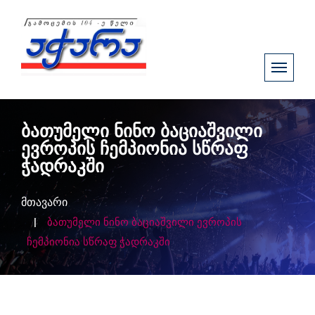
ბათუმელი ნინო ბაციაშვილი
ევროპის ჩემპიონია სწრაფ
ჭადრაკში
მთავარი
ბათუმელი ნინო ბაციაშვილი ევროპის
ჩემპიონია სწრაფ ჭადრაკში