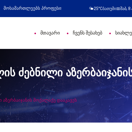
ლი დღე მიულოცა
წარმატებული გამოსვლა
🌤️
25°C
ბათუმი
📅
შაბ, 8
მთავარი
ჩვენს შესახებ
სიახლე
ის ძებნილი აზერბაიჯანი
 აზერბაიჯანის მოქალაქე დააკავეს