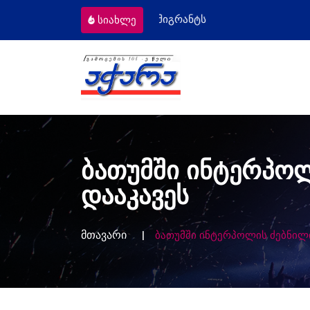
ომიგრანტს
მოსამართლეებს პროფესიუ
სიახლე
ბათუმში ინტერპოლ
დააკავეს
მთავარი
ბათუმში ინტერპოლის ძებნილი