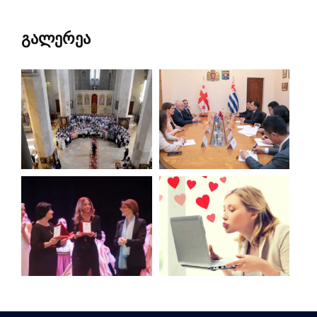
გალერეა