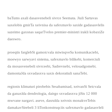
baTums axali dasasvenebeli sivrce Seemata. Jiuli Sartavas
saxelobis gmirTa xeivnisa da safexmavlo saxide gadasasvlelis
sazeimo gaxsnas saqarTvelos premier-ministri irakli kobaxiZe
daeswro.
proeqtis farglebSi gamoicvala miwisqveSa komunikaciebi,
moewyo sarwyavi sistema, safexmavlo bilikebi, komerciuli
da mosasvenebeli sivrceebi, Sadrevnebi, velosadgomebi.
damontaJda sxvadasxva saxis dekoratiuli sanaTebi.
regionis klimaturi pirobebis Sesabamisad, xeivanSi Seicvala
da ganaxlda dendrologia, dairgo sxvadasxva jiSis 12 000
mwvane nargavi. aseve, dasrulda xeivnis monakveTebis
damakavSirebeli 3 liTonkonstruqciis safexmavlo gadasasvleli