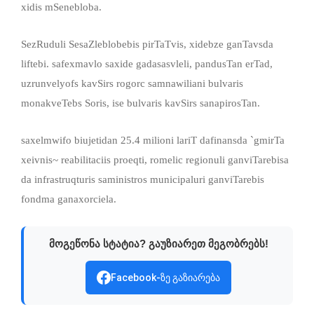
xidis mSenebloba.
SezRuduli SesaZleblobebis pirTaTvis, xidebze ganTavsda
liftebi. safexmavlo saxide gadasasvleli, pandusTan erTad,
uzrunvelyofs kavSirs rogorc samnawiliani bulvaris
monakveTebs Soris, ise bulvaris kavSirs sanapirosTan.
saxelmwifo biujetidan 25.4 milioni lariT dafinansda `gmirTa
xeivnis~ reabilitaciis proeqti, romelic regionuli ganviTarebisa
da infrastruqturis saministros municipaluri ganviTarebis
fondma ganaxorciela.
მოგეწონა სტატია? გაუზიარეთ მეგობრებს!
Facebook-ზე გაზიარება