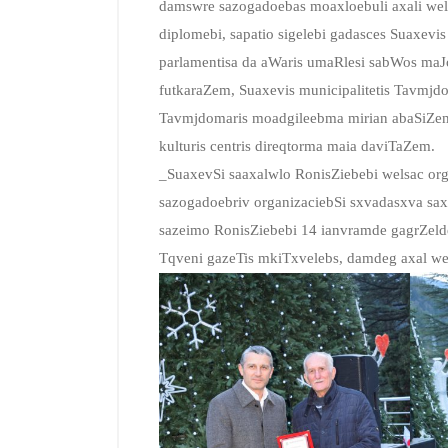
damswre sazogadoebas moaxloebuli axali wel
diplomebi, sapatio sigelebi gadasces Suaxevi
parlamentisa da aWaris umaRlesi sabWos maJ
futkaraZem, Suaxevis municipalitetis Tavmjd
Tavmjdomaris moadgileebma mirian abaSiZem
kulturis centris direqtorma maia daviTaZem.
_SuaxevSi saaxalwlo RonisZiebebi welsac org
sazogadoebriv organizaciebSi sxvadasxva sax
sazeimo RonisZiebebi 14 ianvramde gagrZelde
Tqveni gazeTis mkiTxvelebs, damdeg axal we