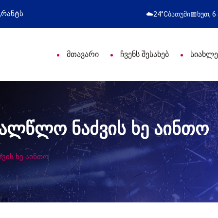
მოსამართლეებს პროფესიული დღე მიულოცა
☁️
24°C
ბათუმი
📅
ხუთ, 6
მთავარი
ჩვენს შესახებ
სიახლე
ახალწლო ნაძვის ხე აინთო
ძვის ხე აინთო