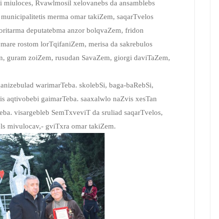
i miuloces, Rvawlmosil xelovanebs da ansamblebs
s municipalitetis merma omar takiZem, saqarTvelos
oritarma deputatebma anzor bolqvaZem, fridon
omare rostom lorTqifaniZem, merisa da sakrebulos
, guram zoiZem, rusudan SavaZem, giorgi daviTaZem,
anizebulad warimarTeba. skolebSi, baga-baRebSi,
is aqtivobebi gaimarTeba. saaxalwlo naZvis xesTan
ba. visargebleb SemTxveviT da sruliad saqarTvelos,
ls mivulocav,- gviTxra omar takiZem.