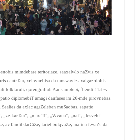
 Senobis mimdebare teritoriaze, saaxalwlo naZvis xe
ris centrTan, xelovnebisa da moswavle-axalgazrdobis
li folkloruli, qoreografiuli Aansamblebi, `bendi-113-~.
sapatio diplomebiT amagi daufases im 20-mde pirovnebas,
 Sealies da axlac agrZeleben muSaobas. sapatio
, „ze-karTan“, „mareTi“, „Wvana“, „nai“, „fesvebi“
, avTandil darCiZe, tariel bolqvaZe, marina fevaZe da