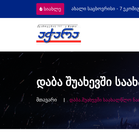
ახალი საცხოვრისი - 7 ეკომიგრანტს
სიახლე
დაბა შუახევში სა
მთავარი
დაბა შუახევში საახალწლო ნა