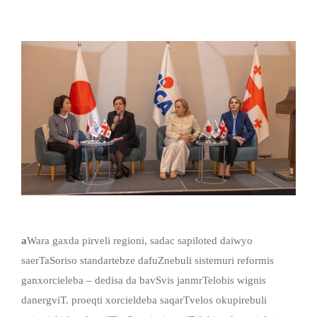
a
Wara gaxda pirveli regioni, sadac sapiloted daiwyo
saerTaSoriso standartebze dafuZnebuli sistemuri reformis
ganxorcieleba – dedisa da bavSvis janmrTelobis wignis
danergviT. proeqti xorcieldeba saqarTvelos okupirebuli