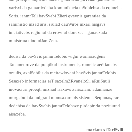
xarisxi da gamartivdeba komunikacia mSoblebsa da eqimebs
Soris. janmrTeli bavSvebi Zlieri qveynis garantiaa da
saministro mzad aris, srulad dauWiros mxari msgavs
iniciativebs regionul da erovnul doneze, – ganacxada
ministrma nino niJaraZem.
dedisa da bavSvis janmrTelobis wigni warmoadgens
Tanamedrove da praqtikul instruments, romelic aerTianebs
orsulis, axalSobilis da mcirewlovani bavSvis janmrTelobis
Sesaxeb informacias erT saxelmZRvaneloSi. aRniSnuli
inovaciuri proeqti miznad isaxavs xarisxiani, adamianze
morgebuli da mdgradi momsaxurebis sistemis Seqmnas, rac
dedebisa da bavSvebis janmrTelobaze pirdapir da pozitiurad
aisaxeba.
mariam xiTariSvili