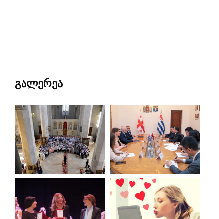
გალერეა