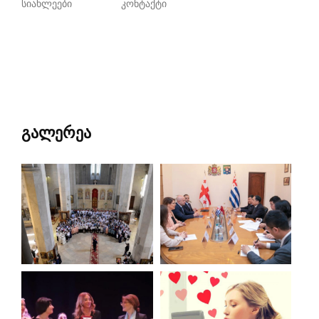
სიახლეები
კონტაქტი
გალერეა