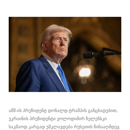
აშშ-ის პრეზიდენტ დონალდ ტრამპის განცხადებით,
უკრაინის პრეზიდენტი ვოლოდიმირ ზელენსკი
საკმაოდ კარგად უმკლავდება რუსეთის წინააღმდეგ