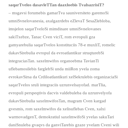
saqarTvelos
dasavleTTan
daaxloebis
TvalsazrisiT
?
– msgavsi forumebis gamarTva sauniversiteto garemoSi
umniSvnelovanesia, axalgazrdebs eZlevaT SesaZlebloba,
imsjelon saqarTveloSi mimdinare umniSvnelovanes
sakiTxebze, Tanac Cven viciT, rom evropuli gza
gamyarebulia saqarTvelos konstituciis 78-e muxliT, romelic
dakavSirebulia evropul da evroatlantikur struqturebSi
integraciasTan. saxelmwifos organoebma TavianTi
uflebamosilebis farglebSi unda miiRon yvela zoma
evrokavSirsa da Crdiloatlantikuri xelSekrulebis organizaciaSi
saqarTvelos sruli integraciis uzrunvelsayofad. marTlia,
evropuli perspeqtivis dacvis valdebuleba da uzrunvelyofa
dakavSirebulia saxelmwifosTan, magram Cven kargad
gvesmis, rom saxelmwifos da xelisuflebas Cven, xalxi
warmovadgenT, demokratiul saxelmwifoSi yvelas sakuTari
daniSnuleba gvaqvs da ganviTarebis gzaze yvelam Cveni wili