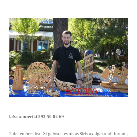
laSa
xomeriki
593 50 82 69 –
2 dekembers bsu-Si gaixsna evrokavSiris axalgazrduli forumi,