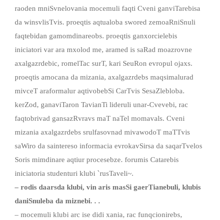
raoden mniSvnelovania mocemuli faqti Cveni ganviTarebisa
da winsvlisTvis. proeqtis aqtualoba swored zemoaRniSnuli
faqtebidan gamomdinareobs. proeqtis ganxorcielebis
iniciatori var ara mxolod me, aramed is saRad moazrovne
axalgazrdebic, romelTac surT, kari SeuRon evropul ojaxs.
proeqtis amocana da mizania, axalgazrdebs maqsimalurad
mivceT araformalur aqtivobebSi CarTvis SesaZlebloba.
kerZod, ganaviTaron TavianTi lideruli unar-Cvevebi, rac
faqtobrivad gansazRvravs maT naTel momavals. Cveni
mizania axalgazrdebs srulfasovnad mivawodoT maTTvis
saWiro da saintereso informacia evrokavSirsa da saqarTvelos
Soris mimdinare aqtiur procesebze. forumis Catarebis
iniciatoria studenturi klubi `rusTaveli~.
–
rodis
daarsda
klubi
,
vin
aris
masSi
gaerTianebuli
,
klubis
daniSnuleba
da
miznebi
. . .
– mocemuli klubi arc ise didi xania, rac funqcionirebs,