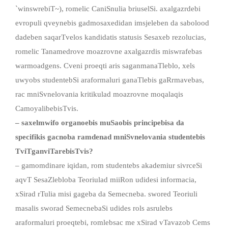
`winswrebiT~), romelic CaniSnulia briuselSi. axalgazrdebi
evropuli qveynebis gadmosaxedidan imsjeleben da sabolood
dadeben saqarTvelos kandidatis statusis Sesaxeb rezolucias,
romelic Tanamedrove moazrovne axalgazrdis miswrafebas
warmoadgens. Cveni proeqti aris saganmanaTleblo, xels
uwyobs studentebSi araformaluri ganaTlebis gaRrmavebas,
rac mniSvnelovania kritikulad moazrovne moqalaqis
CamoyalibebisTvis.
–
saxelmwifo
organoebis
muSaobis
principebisa
da
specifikis
gacnoba
ramdenad
mniSvnelovania
studentebis
TviTganviTarebisTvis
?
– gamomdinare iqidan, rom studentebs akademiur sivrceSi
aqvT SesaZlebloba Teoriulad miiRon udidesi informacia,
xSirad rTulia misi gageba da Semecneba. swored Teoriuli
masalis sworad SemecnebaSi udides rols asrulebs
araformaluri proeqtebi, romlebsac me xSirad vTavazob Cems