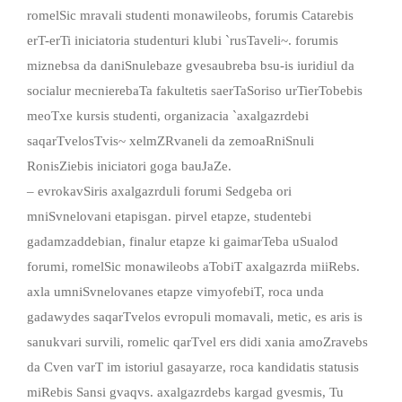
romelSic mravali studenti monawileobs, forumis Catarebis
erT-erTi iniciatoria studenturi klubi `rusTaveli~. forumis
miznebsa da daniSnulebaze gvesaubreba bsu-is iuridiul da
socialur mecnierebaTa fakultetis saerTaSoriso urTierTobebis
meoTxe kursis studenti, organizacia `axalgazrdebi
saqarTvelosTvis~ xelmZRvaneli da zemoaRniSnuli
RonisZiebis iniciatori goga bauJaZe.
– evrokavSiris axalgazrduli forumi Sedgeba ori
mniSvnelovani etapisgan. pirvel etapze, studentebi
gadamzaddebian, finalur etapze ki gaimarTeba uSualod
forumi, romelSic monawileobs aTobiT axalgazrda miiRebs.
axla umniSvnelovanes etapze vimyofebiT, roca unda
gadawydes saqarTvelos evropuli momavali, metic, es aris is
sanukvari survili, romelic qarTvel ers didi xania amoZravebs
da Cven varT im istoriul gasayarze, roca kandidatis statusis
miRebis Sansi gvaqvs. axalgazrdebs kargad gvesmis, Tu