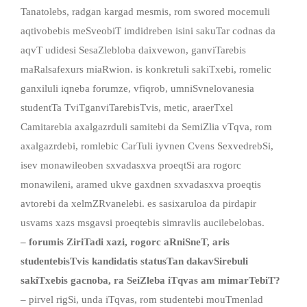
Tanatolebs, radgan kargad mesmis, rom swored mocemuli
aqtivobebis meSveobiT imdidreben isini sakuTar codnas da
aqvT udidesi SesaZlebloba daixvewon, ganviTarebis
maRalsafexurs miaRwion. is konkretuli sakiTxebi, romelic
ganxiluli iqneba forumze, vfiqrob, umniSvnelovanesia
studentTa TviTganviTarebisTvis, metic, araerTxel
Camitarebia axalgazrduli samitebi da SemiZlia vTqva, rom
axalgazrdebi, romlebic CarTuli iyvnen Cvens SexvedrebSi,
isev monawileoben sxvadasxva proeqtSi ara rogorc
monawileni, aramed ukve gaxdnen sxvadasxva proeqtis
avtorebi da xelmZRvanelebi. es sasixaruloa da pirdapir
usvams xazs msgavsi proeqtebis simravlis aucilebelobas.
–
forumis
ZiriTadi
xazi
,
rogorc
aRniS
neT
,
aris
studentebisTvis
kandidatis
statusTan
dakavSirebuli
sakiTxebis
g
acnoba
,
ra
SeiZleba
iTqvas
am
mimarTebiT
?
– pirvel rigSi, unda iTqvas, rom studentebi mouTmenlad