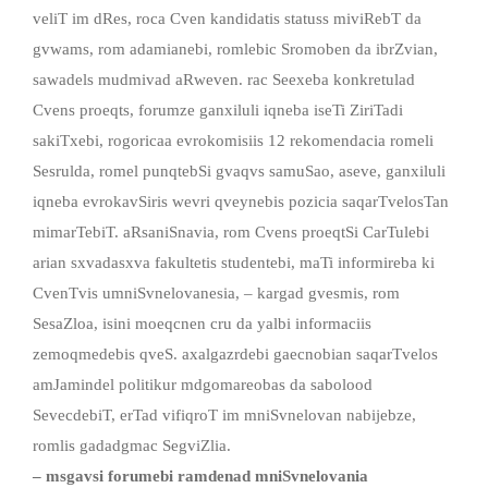
veliT im dRes, roca Cven kandidatis statuss miviRebT da
gvwams, rom adamianebi, romlebic Sromoben da ibrZvian,
sawadels mudmivad aRweven. rac Seexeba konkretulad
Cvens proeqts, forumze ganxiluli iqneba iseTi ZiriTadi
sakiTxebi, rogoricaa evrokomisiis 12 rekomendacia romeli
Sesrulda, romel punqtebSi gvaqvs samuSao, aseve, ganxiluli
iqneba evrokavSiris wevri qveynebis pozicia saqarTvelosTan
mimarTebiT. aRsaniSnavia, rom Cvens proeqtSi CarTulebi
arian sxvadasxva fakultetis studentebi, maTi informireba ki
CvenTvis umniSvnelovanesia, – kargad gvesmis, rom
SesaZloa, isini moeqcnen cru da yalbi informaciis
zemoqmedebis qveS. axalgazrdebi gaecnobian saqarTvelos
amJamindel politikur mdgomareobas da sabolood
SevecdebiT, erTad vifiqroT im mniSvnelovan nabijebze,
romlis gadadgmac SegviZlia.
–
msgavsi
forumebi
ramdenad
mniSvnelovania