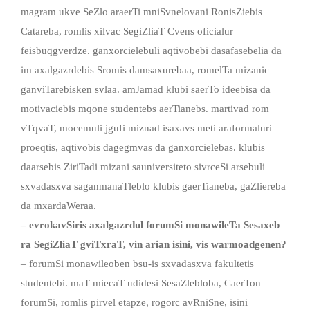
magram ukve SeZlo araerTi mniSvnelovani RonisZiebis
Catareba, romlis xilvac SegiZliaT Cvens oficialur
feisbuqgverdze. ganxorcielebuli aqtivobebi dasafasebelia da
im axalgazrdebis Sromis damsaxurebaa, romelTa mizanic
ganviTarebisken svlaa. amJamad klubi saerTo ideebisa da
motivaciebis mqone studentebs aerTianebs. martivad rom
vTqvaT, mocemuli jgufi miznad isaxavs meti araformaluri
proeqtis, aqtivobis dagegmvas da ganxorcielebas. klubis
daarsebis ZiriTadi mizani sauniversiteto sivrceSi arsebuli
sxvadasxva saganmanaTleblo klubis gaerTianeba, gaZliereba
da mxardaWeraa.
–
evrokavSiris
axalgazrdul
forumSi
monawileTa
Sesaxeb
ra
SegiZliaT
gviTxraT
,
vin
arian
isini
,
vis
warmoadgenen
?
– forumSi monawileoben bsu-is sxvadasxva fakultetis
studentebi. maT miecaT udidesi SesaZlebloba, CaerTon
forumSi, romlis pirvel etapze, rogorc avRniSne, isini