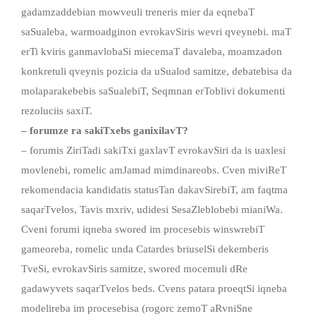
gadamzaddebian mowveuli treneris mier da eqnebaT
saSualeba, warmoadginon evrokavSiris wevri qveynebi. maT
erTi kviris ganmavlobaSi miecemaT davaleba, moamzadon
konkretuli qveynis pozicia da uSualod samitze, debatebisa da
molaparakebebis saSualebiT, Seqmnan erToblivi dokumenti
rezoluciis saxiT.
–
forumze
ra
sakiTxebs
ganixilavT
?
– forumis ZiriTadi sakiTxi gaxlavT evrokavSiri da is uaxlesi
movlenebi, romelic amJamad mimdinareobs. Cven miviReT
rekomendacia kandidatis statusTan dakavSirebiT, am faqtma
saqarTvelos, Tavis mxriv, udidesi SesaZleblobebi mianiWa.
Cveni forumi iqneba swored im procesebis winswrebiT
gameoreba, romelic unda Catardes briuselSi dekemberis
TveSi, evrokavSiris samitze, swored mocemuli dRe
gadawyvets saqarTvelos beds. Cvens patara proeqtSi iqneba
modelireba im procesebisa (rogorc zemoT aRvniSne