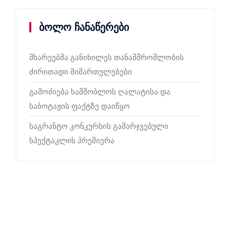
ბოლო ჩანაწერები
მხარეებმა განიხილეს თანამშრომლობის
ძირითადი მიმართულებები
გამოძიება სამშობლოს ღალატისა და
საბოტაჟის ფაქტზე დაიწყო
საგრანტო კონკურსის გამარჯვებული
სპექტაკლის პრემიერა