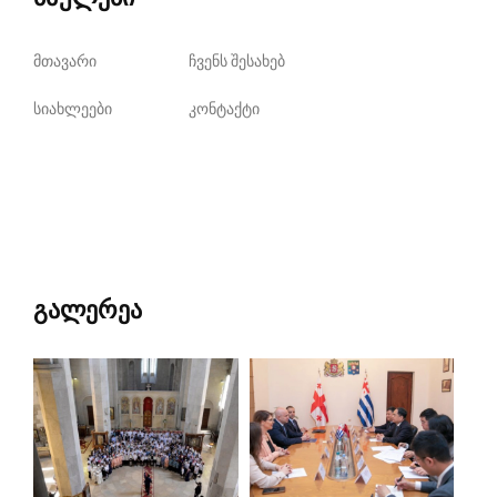
მთავარი
ჩვენს შესახებ
სიახლეები
კონტაქტი
გალერეა