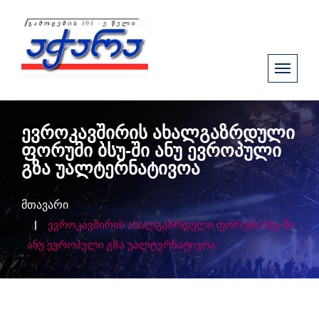
ევროკავშირის ახალგაზრდული
ფორუმი ბსუ-ში ანუ ევროპული
გზა უალტერნატივოა
მთავარი
ევროკავშირის ახალგაზრდული ფორუმი ბსუ-ში
ანუ ევროპული გზა უალტერნატივოა