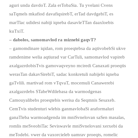
aguri unda davdoT. Zala erTobaSia. Tu yvelani Cvens
saTqmels mkafiod davafiqsirebT, erTad davdgebiT, es
marTlac udidesi nabiji iqneba dasavleTTan daaxloebis
kuTxiT.
–
dabolos
,
samomavlod
ra miznebi gaqvT?
– gamomdinare iqidan, rom proeqtebsa da aqtivobebSi ukve
ramdenime welia aqtiurad var CarTuli, samomavlod vapireb
axalgazrdobisTvis gamovaqveyno mciredi Canaxati proeqtis
werasTan dakavSirebiT, sadac konkretuli nabijebi iqneba
gaTvlili. martivad rom vTqvaT, mocemuli Canawerebi
axalgazrdebs STabeWdilebasa da warmodgenas
Camouyalibebs proeqtebis werisa da Seqmnis Sesaxeb.
CemTvis studenturi wlebis ganmavlobaSi araformaluri
ganaTleba warmoadgenda im mniSvnelovan saSen masalas,
romlis meSveobiTac Seviswavle mniSvnelovani xerxebi da
meTodebi. vwer da vaxorcieleb uamrav proeqts, romelic