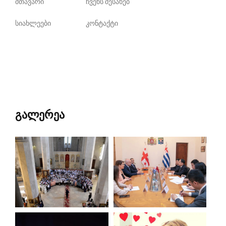
მთავარი
ჩვენს შესახებ
სიახლეები
კონტაქტი
გალერეა