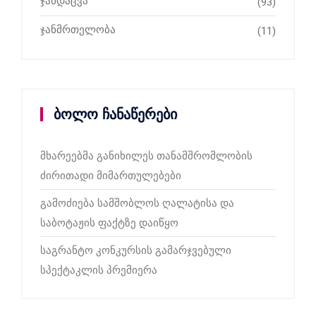
ჯანდაცვა
(93)
ჯანმრთელობა
(11)
ბოლო ჩანაწერები
მხარეებმა განიხილეს თანამშრომლობის
ძირითადი მიმართულებები
გამოძიება სამშობლოს ღალატისა და
საბოტაჟის ფაქტზე დაიწყო
საგრანტო კონკურსის გამარჯვებული
სპექტაკლის პრემიერა