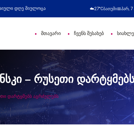
ი დღე მიულოცა
წარმატებული გამოსვლა
☁️
27°C
ბათუმი
📅
პარ, 7
მთავარი
ჩვენს შესახებ
სიახლე
სკი – რუსეთი დარტყმებ
თი დარტყმებს აგრძელებს