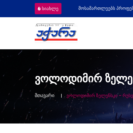
ომიგრანტს
მოსამართლეებს პროფესიულ
სიახლე
ვოლოდიმირ ზელენ
მთავარი
ვოლოდიმირ ზელენსკი – რუსე