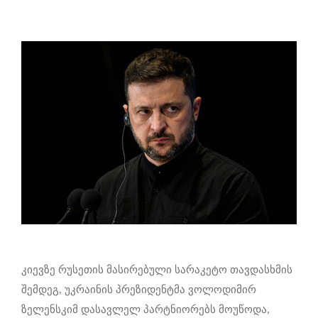
კიევზე რუსეთის მასირებული სარაკეტო თავდასხმის
შემდეგ, უკრაინის პრეზიდენტმა ვოლოდიმირ
ზელენსკიმ დასავლელ პარტნიორებს მოუწოდა,