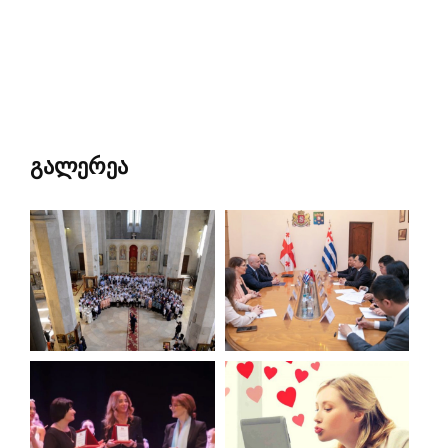
გალერეა