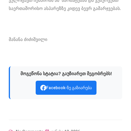
ვულოცავთ ჩემპიონს ამ წარმატებას და ვუსურვებთ
საერთაშორისო ასპარეზზე კიდევ ბევრ გამარჯვებას.
მანანა ძიძიშვილი
მოგეწონა სტატია? გაუზიარეთ მეგობრებს!
Facebook-ზე გაზიარება