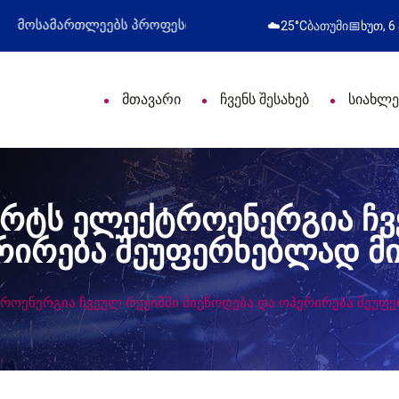
ლი დღე მიულოცა
წარმატებული გამოსვლა
☁️
25°C
ბათუმი
📅
ხუთ, 6
მთავარი
ჩვენს შესახებ
სიახლე
რტს ელექტროენერგია ჩვ
ერირება შეუფერხებლად მ
ოენერგია ჩვეულ რეჟიმში მიეწოდება და ოპერირება შეუფ