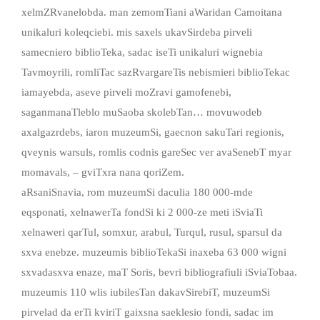
xelmZRvanelobda. man zemomTiani aWaridan Camoitana
unikaluri koleqciebi. mis saxels ukavSirdeba pirveli
samecniero biblioTeka, sadac iseTi unikaluri wignebia
Tavmoyrili, romliTac sazRvargareTis nebismieri biblioTekac
iamayebda, aseve pirveli moZravi gamofenebi,
saganmanaTleblo muSaoba skolebTan… movuwodeb
axalgazrdebs, iaron muzeumSi, gaecnon sakuTari regionis,
qveynis warsuls, romlis codnis gareSec ver avaSenebT myar
momavals, – gviTxra nana qoriZem.
aRsaniSnavia, rom muzeumSi daculia 180 000-mde
eqsponati, xelnawerTa fondSi ki 2 000-ze meti iSviaTi
xelnaweri qarTul, somxur, arabul, Turqul, rusul, sparsul da
sxva enebze. muzeumis biblioTekaSi inaxeba 63 000 wigni
sxvadasxva enaze, maT Soris, bevri bibliografiuli iSviaTobaa.
muzeumis 110 wlis iubilesTan dakavSirebiT, muzeumSi
pirvelad da erTi kviriT gaixsna saeklesio fondi, sadac im