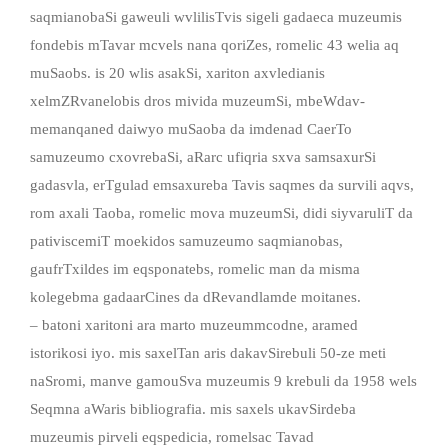
saqmianobaSi gaweuli wvlilisTvis sigeli gadaeca muzeumis
fondebis mTavar mcvels nana qoriZes, romelic 43 welia aq
muSaobs. is 20 wlis asakSi, xariton axvledianis
xelmZRvanelobis dros mivida muzeumSi, mbeWdav-
memanqaned daiwyo muSaoba da imdenad CaerTo
samuzeumo cxovrebaSi, aRarc ufiqria sxva samsaxurSi
gadasvla, erTgulad emsaxureba Tavis saqmes da survili aqvs,
rom axali Taoba, romelic mova muzeumSi, didi siyvaruliT da
pativiscemiT moekidos samuzeumo saqmianobas,
gaufrTxildes im eqsponatebs, romelic man da misma
kolegebma gadaarCines da dRevandlamde moitanes.
– batoni xaritoni ara marto muzeummcodne, aramed
istorikosi iyo. mis saxelTan aris dakavSirebuli 50-ze meti
naSromi, manve gamouSva muzeumis 9 krebuli da 1958 wels
Seqmna aWaris bibliografia. mis saxels ukavSirdeba
muzeumis pirveli eqspedicia, romelsac Tavad