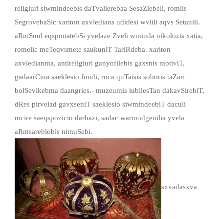
religiuri siwmindeebis daTvalierebaa SesaZlebeli, romlis
SegrovebaSic xariton axvledians udidesi wvlili aqvs Setanili.
aRniSnul eqsponatebSi yvelaze Zveli wminda nikolozis xatia,
romelic meTeqvsmete saukuniT TariRdeba. xariton
axvledianma, antireligiuri ganyofilebis gaxsnis motiviT,
gadaarCina saeklesio fondi, roca quTaisis soboris taZari
bolSevikebma daangries.- muzeumis iubilesTan dakavSirebiT,
dRes pirvelad gavxseniT saeklesio siwmindeebiT daculi
mcire saeqspozicio darbazi, sadac warmodgenilia yvela
aRmsareblobis nimuSebi.
sxvadasxva