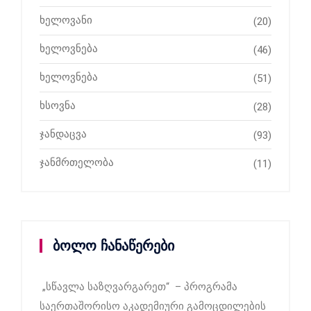
ხელოვანი
(20)
ხელოვნება
(46)
ხელოვნება
(51)
ხსოვნა
(28)
ჯანდაცვა
(93)
ჯანმრთელობა
(11)
ბოლო ჩანაწერები
„სწავლა საზღვარგარეთ“ – პროგრამა
საერთაშორისო აკადემიური გამოცდილების