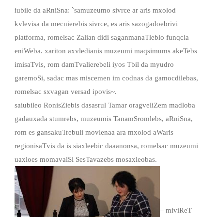
iubile da aRniSna: `samuzeumo sivrce ar aris mxolod
kvlevisa da mecnierebis sivrce, es aris sazogadoebrivi
platforma, romelsac Zalian didi saganmanaTleblo funqcia
eniWeba. xariton axvledianis muzeumi maqsimums akeTebs
imisaTvis, rom damTvalierebeli iyos Tbil da myudro
garemoSi, sadac mas miscemen im codnas da gamocdilebas,
romelsac sxvagan versad ipovis~.
saiubileo RonisZiebis dasasrul Tamar oragveliZem madloba
gadauxada stumrebs, muzeumis TanamSromlebs, aRniSna,
rom es gansakuTrebuli movlenaa ara mxolod aWaris
regionisaTvis da is siaxleebic daaanonsa, romelsac muzeumi
uaxloes momavalSi SesTavazebs mosaxleobas.
– miviReT