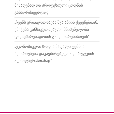
მისაღებად და პროფესიული ცოდნის
გასაღრმავებლად
„ჩვენს ურთიერთობებს შუა აზიის ქვეყნებთან,
ენიჭება განსაკუთრებული მნიშვნელობა
დაკავშირებადობის განვითარებისთვის“
„ეკონომიკური ზრდის მაღალი ტემპის
შენარჩუნება დაკავშირებულია კორუფციის
აღმოფხვრასთანაც“