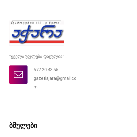
"ყველა უფლება დაცულია" .
577 20 43 55
gazetiajara@gmail.co
m
ბმულები