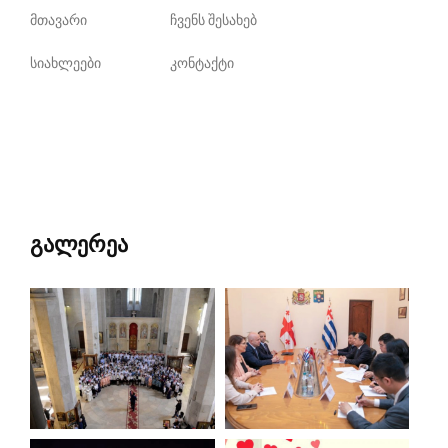
მთავარი
ჩვენს შესახებ
სიახლეები
კონტაქტი
გალერეა