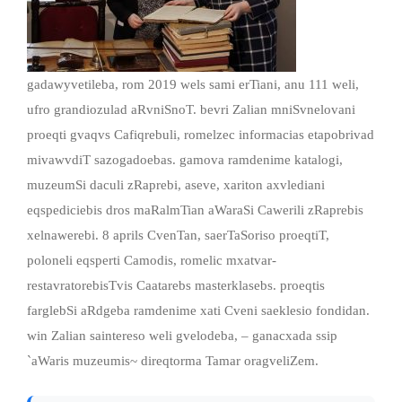
gadawyvetileba, rom 2019 wels sami erTiani, anu 111 weli,
ufro grandiozulad aRvniSnoT. bevri Zalian mniSvnelovani
proeqti gvaqvs Cafiqrebuli, romelzec informacias etapobrivad
mivawvdiT sazogadoebas. gamova ramdenime katalogi,
muzeumSi daculi zRaprebi, aseve, xariton axvlediani
eqspediciebis dros maRalmTian aWaraSi Cawerili zRaprebis
xelnawerebi. 8 aprils CvenTan, saerTaSoriso proeqtiT,
poloneli eqsperti Camodis, romelic mxatvar-
restavratorebisTvis Caatarebs masterklasebs. proeqtis
farglebSi aRdgeba ramdenime xati Cveni saeklesio fondidan.
win Zalian saintereso weli gvelodeba, – ganacxada ssip
`aWaris muzeumis~ direqtorma Tamar oragveliZem.