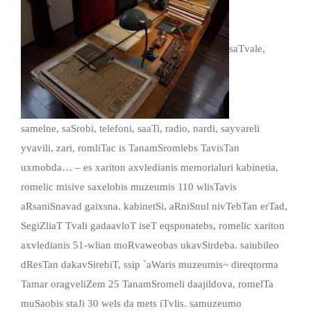
saTvale,
samelne, saSrobi, telefoni, saaTi, radio, nardi, sayvareli
yvavili, zari, romliTac is TanamSromlebs TavisTan
uxmobda… – es xariton axvledianis memorialuri kabinetia,
romelic misive saxelobis muzeumis 110 wlisTavis
aRsaniSnavad gaixsna. kabinetSi, aRniSnul nivTebTan erTad,
SegiZliaT Tvali gadaavloT iseT eqsponatebs, romelic xariton
axvledianis 51-wlian moRvaweobas ukavSirdeba. saiubileo
dResTan dakavSirebiT, ssip `aWaris muzeumis~ direqtorma
Tamar oragveliZem 25 TanamSromeli daajildova, romelTa
muSaobis staJi 30 wels da mets iTvlis. samuzeumo