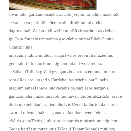
siwminde, gardamoxsnebi, xatebi, jvrebi, romelic muzeumSi
sxvadasxva periodSia Semosuli. aRniSnuli nivTebis
dagrovebaSi Zalian didi wvlili miuZRvis xariton axvledians, –
gviTxra fondebis mcvelma qsovilebis mimarTulebiT nino
CxartiSvilma.
muzeums iubile miuloca saqarTvelos erovnuli muzeumis
generaluri direqtoris moadgilem mixeil wereTelma.
– Zalian rTuli da grZeli gza ganvlo am muzeumma. mixaria,
rom dRes ase kargad viTardeba, tradiciebs inarCunebs,
magram amasTanave, inovaciebs da siaxleebs nergavs.
ganuzomelia muzeumis roli momavali Taobis aRzrdaSi, aseve
didia ucxoeli damTvaliereblisTvis Cveni kulturisa da istoriis
sworad miwodebaSi, – ganacxada mixeil wereTelma.
aWaris ganaTlebis, kulturisa da sportis ministris moadgilem
Teona beriZem muzeumis TiToeul TanamSromels miuloca