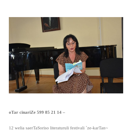
oTar cinariZe 599 85 21 14 –
12 welia saerTaSoriso literaturuli festivali `ze-karTan~