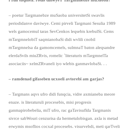
– poetur Targmanebze muSaoba universitetSi swavlis
periodidanve daviwye. Cemi pirveli Targmani Sesulia 1989
wels gamocemul taras SevCenkos leqsebis krebulSi. Cems
mTargmnelobiT saqmianobaSi didi wvlili cnobil
mTargmnelsa da gamomcemels, sulmnaT baton aleqsandre
elerdaSvils miuZRvis, romelic `literaturis mTargmnelTa
asociaciis~ xelmZRvaneli iyo wlebis ganmavlobaSi. . .
–
ramdenad gifaseben ucxoeli avtorebi am garjas?
– Targmans aqvs ufro didi funqcia, vidre axmianeba meore
enaze. is literaturuli procesebis, misi progresis
ganmapirobebelia, miT ufro, rac gaTavisuflda Targmanis
sivrce sabWouri cenzurisa da hermetulobisgan. axla is metad
erwymis msoflios cocxal procesebs. visurvebdi, meti qarTveli