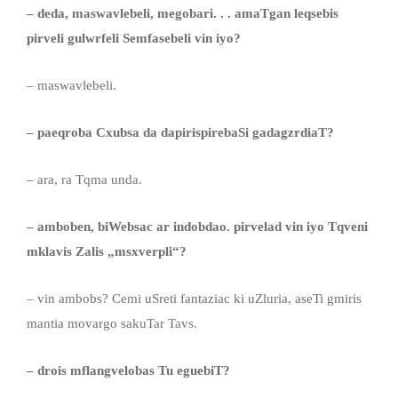
– deda, maswavlebeli, megobari. . . amaTgan leqsebis
pirveli
gulwrfeli Semfasebeli vin iyo?
– maswavlebeli.
–
paeqroba Cxubsa da dapirispirebaSi gadagzrdiaT?
– ara, ra Tqma unda.
–
amboben
,
biWebsac ar indobdao. pirvelad vin iyo Tqveni
mklavis Zalis „msxverpli“?
– vin ambobs? Cemi uSreti fantaziac ki uZluria, aseTi gmiris
mantia movargo sakuTar Tavs.
– drois mflangvelobas Tu eguebiT?