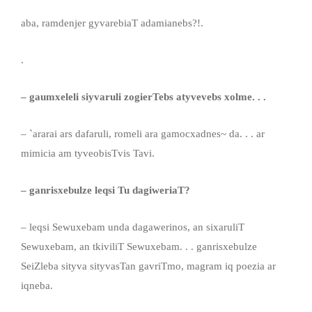
aba, ramdenjer gyvarebiaT adamianebs?!.
.
– gaumxeleli siyvaruli zogierTebs atyvevebs xolme. . .
– `ararai ars dafaruli, romeli ara gamocxadnes~ da. . . ar
mimicia am tyveobisTvis Tavi.
– ganrisxebulze leqsi Tu dagiweriaT?
– leqsi Sewuxebam unda dagawerinos, an sixaruliT
Sewuxebam, an tkiviliT Sewuxebam. . . ganrisxebulze
SeiZleba sityva sityvasTan gavriTmo, magram iq poezia ar
iqneba.