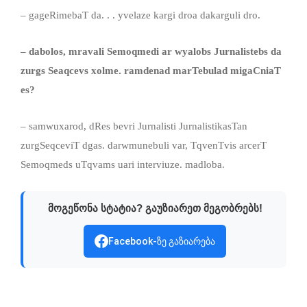
– gageRimebaT da. . . yvelaze kargi droa dakarguli dro.
–
dabolos, mravali Semoqmedi
ar wyalobs
Jurnalistebs da
zurgs Seaqcevs xolme. ramdenad marTebulad migaCniaT
es
?
– samwuxarod, dRes bevri Jurnalisti JurnalistikasTan
zurgSeqceviT dgas. darwmunebuli var, TqvenTvis arcerT
Semoqmeds uTqvams uari interviuze. madloba.
მოგეწონა სტატია? გაუზიარეთ მეგობრებს!
Facebook-ზე გაზიარება