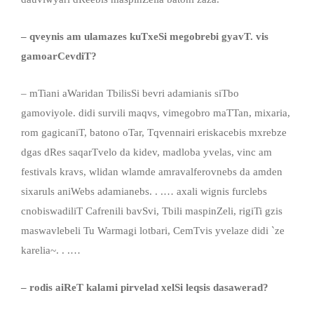
– qveynis am ulamazes kuTxeSi megobrebi gyavT.
vis
gamoarCevdiT?
– mTiani aWaridan TbilisSi bevri adamianis siTbo
gamoviyole. didi survili maqvs, vimegobro maTTan, mixaria,
rom gagicaniT, batono oTar, Tqvennairi eriskacebis mxrebze
dgas dRes saqarTvelo da kidev, madloba yvelas, vinc am
festivals kravs, wlidan wlamde amravalferovnebs da amden
sixaruls aniWebs adamianebs. . .… axali wignis furclebs
cnobiswadiliT Cafrenili bavSvi, Tbili maspinZeli, rigiTi gzis
maswavlebeli Tu Warmagi lotbari, CemTvis yvelaze didi `ze
karelia~. . .…
– rodis
aiReT
kalam
i pirvelad xelSi leqsis
dasawerad?