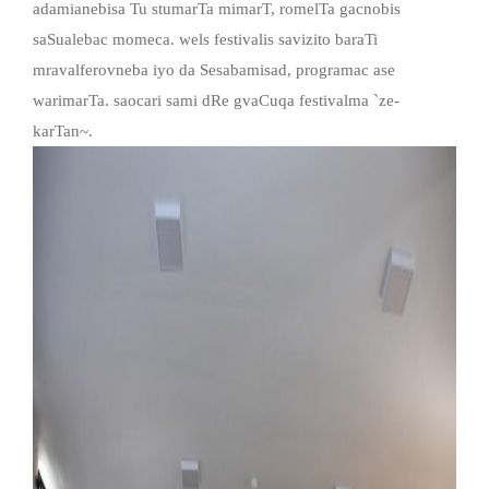
adamianebisa Tu stumarTa mimarT, romelTa gacnobis
saSualebac momeca. wels festivalis savizito baraTi
mravalferovneba iyo da Sesabamisad, programac ase
warimarTa. saocari sami dRe gvaCuqa festivalma `ze-
karTan~.