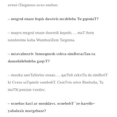
avtori iTargmnos ucxo enebze.
– megrul enaze leqsis daweris mcdeloba Tu gqoniaT?
– maqvs megrul enaze dawerili leqsebi. . . maT Soris
ramdenime koba WumburiZem Targmna.
– mravalmxriv Semoqmeds cekva-simRerasTan ra
damokidebuleba gaqvT?
– musika saerTaSoriso enaao. . . qarTuli cekviTa da simReriT
ki Cvens saTqmels vambobT. CemTvis orive Rirebulia, Tu
maTSi poezias vxedav.
– ocnebas kaci ar mouklavs. ocnebobT `ze-karelis~
yabalaxis morgebaze?