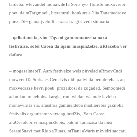
tardeba. wlevandel monawileTa Soris iyo TbilisSi mcxovrebi
poeti da mTargmneli, literaturuli konkursis `ilia Tanamedrove
poeziaSi~ gamarjvebuli ia xasaia. igi Cveni stumaria
– qalbatono ia, vinc Tqveni gamoxmaureba naxa
festivalze, sofel Caosa da iqaur maspinZelze, aRtaceba ver
dafara. . .
– mogesalmebiT. Aam festivalze wels pirvelad aRmovCndi
mowveulTa Soris. es CemTvis didi pativi da bednierebaa. aq
moxvedraze bevri poeti, prozaikosi da zogadad, Semoqmedi
adamiani ocnebobs. kargia, rom wlidan wlamde icvleba
monawileTa sia. arasdros gamineldeba madlierebis grZnoba
festivalis organizator vaxtang beriZis, `Sato Caos~
araCveulebrivi maspinZlebis, batoni Tamazisa da misi
SesaniSnavi meuRle xaTunas, mTiani aWaris mkvidri saocari