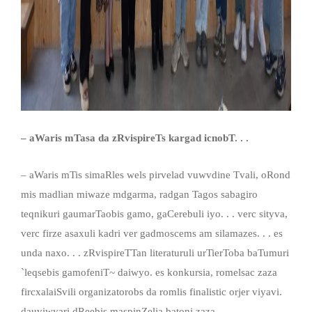
–
aWaris mTasa da zRvispireTs kargad icnobT
. . .
– aWaris mTis simaRles wels pirvelad vuwvdine Tvali, oRond
mis madlian miwaze mdgarma, radgan Tagos sabagiro
teqnikuri gaumarTaobis gamo, gaCerebuli iyo. . . verc sityva,
verc firze asaxuli kadri ver gadmoscems am silamazes. . . es
unda naxo. . . zRvispireTTan literaturuli urTierToba baTumuri
`leqsebis gamofeniT~ daiwyo. es konkursia, romelsac zaza
fircxalaiSvili organizatorobs da romlis finalistic orjer viyavi.
dauviwyari dReebis maspinZelia batoni zaza.