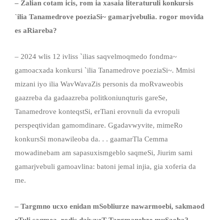
– Zalian cotam icis, rom ia xasaia literaturuli konkurs
is
`
ilia Tanamedrove poeziaSi
~
gamarjvebulia. rogor movida
es aRiareba?
– 2024 wlis 12 ivliss `ilias saqvelmoqmedo fondma~
gamoacxada konkursi `ilia Tanamedrove poeziaSi~. Mmisi
mizani iyo ilia WavWavaZis personis da moRvaweobis
gaazreba da gadaazreba politkoniunqturis gareSe,
Tanamedrove konteqstSi, erTiani erovnuli da evropuli
perspeqtividan gamomdinare. Ggadavwyvite, mimeRo
konkursSi monawileoba da. . . gaamarTla Cemma
mowadinebam am sapasuxismgeblo saqmeSi, Jiurim sami
gamarjvebuli gamoavlina: batoni jemal injia, gia xoferia da
me.
– Targmno ucxo enidan mSobliurze nawarmoebi, sakmaod
rTuli saqmea. rodis daiwyeT Targmanebze muSaoba?