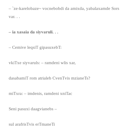
– `ze-karelobaze~ vocnebobdi da amixda, yabalaxamde Sors
var. . .
– ia xasaia da siyvaruli
. . .
– Cemive leqsiT gipasuxebT:
vkiTxe siyvaruls: – ramdeni wlis xar,
dasabamiT rom atrialeb CvenTvis mzianeTs?
miTxra: – imdenis, ramdeni xniTac
Seni pasuxi daagvianebs –
sul arafrisTvis erTmaneTi