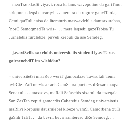
– meoTxe klasSi viyavi, roca kalams wavepotine da gariTmul
striqonebs leqsi davarqvi. . . mere ra da rogorc ganviTarda,
Cemi qarTuli enisa da literaturis maswavleblis damsaxurebaa,
`norC SemoqmedTa wris~. . . mere leqsebi gazeTebisa Tu
Jurnalebis furclebze, pirveli krebuli da ase Semdeg.
–
javaxiSvilis saxelobis
universitetis studenti iyaviT. ras
gaixsenebdiT im wlebidan?
– universitetSi misaReb weriT gamocdaze Tavisufali Tema
avirCie `Zafi nervis ar aris CemSi ara poetis~. dResac maqvs
Senaxuli. . . maxsovs, maRali Sefasebis sixaruli da mzeqala
SaniZesTan zepiri gamocdis Cabarebis Semdeg universitetis
maRlivi korpusis dausrulebel kibeze wamSi Camorbena xuTi
gaSlili TiTiT. . . da bevri, bevri saintereso dRe Semdeg. . .