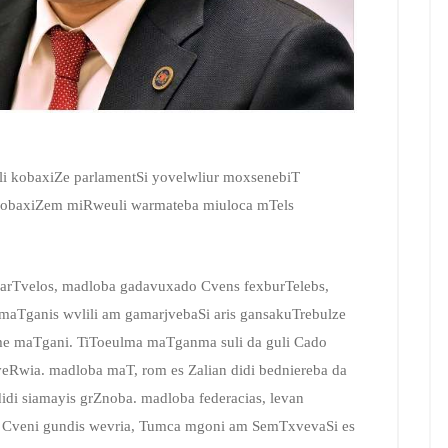
kli kobaxiZe parlamentSi yovelwliur moxsenebiT
 kobaxiZem miRweuli warmateba miuloca mTels
qarTvelos, madloba gadavuxado Cvens fexburTelebs,
 maTganis wvlili am gamarjvebaSi aris gansakuTrebulze
me maTgani. TiToeulma maTganma suli da guli Cado
eRwia. madloba maT, rom es Zalian didi bedniereba da
idi siamayis grZnoba. madloba federacias, levan
T, Cveni gundis wevria, Tumca mgoni am SemTxvevaSi es