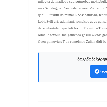
milocva da madloba subieqturobas moklebulia.
mas Semdeg, rac Seicvala federaciaSi xelmZR
qarTuli fexburTis mimarT. Sesabamisad, fede
kobiaSvili aris adamiani, romelsac aqvs ga
da konkretulad, qarTuli fexburTis mimarT. s
romelic fexburTma ganicada gasuli wlebis ga
Cven gamoviareT da romelmac Zalian didi be
მოგეწონა სტატი
Face