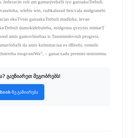
 federaciis roli am gamarjvebaSi iyo gansakuTrebuli.
vaneloba, wlebis win, radikalurad Seicvala midgomebi
racias ekuTvnis gansakuTrebuli madloba. levan
nsakuTrebuli damokidebuleba, midgoma qveynis mimarT
wored amis gamovlinebaa is Tanmimdevruli progresi,
nmavlobaSi da amis kulminaciaa es dReebi, romelic
dniereba mogvaniWa“, – ganacxada premier-ministrma.
ა? გაუზიარეთ მეგობრებს!
book-ზე გაზიარება