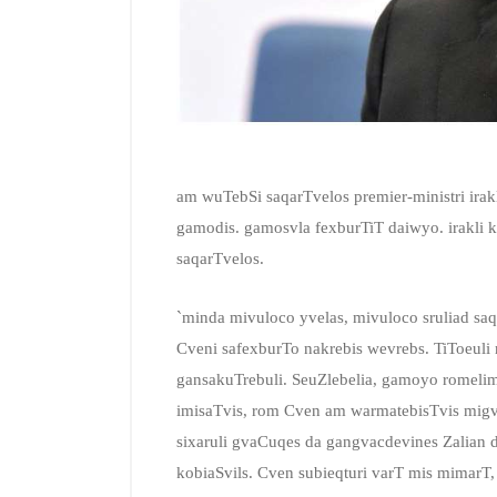
am wuTebSi saqarTvelos premier-ministri ira
gamodis. gamosvla fexburTiT daiwyo. irakli
saqarTvelos.
`minda mivuloco yvelas, mivuloco sruliad sa
Cveni safexburTo nakrebis wevrebs. TiToeuli
gansakuTrebuli. SeuZlebelia, gamoyo romeli
imisaTvis, rom Cven am warmatebisTvis migv
sixaruli gvaCuqes da gangvacdevines Zalian d
kobiaSvils. Cven subieqturi varT mis mimar