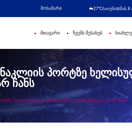
ული დღე მიულოცა
წარმატებული გამოსვლა
☁️
27°C
ბათუმი
📅
შაბ, 8
მთავარი
ჩვენს შესახებ
სიახლე
 ანაკლიის პორტზე ხელის
არ ჩანს
ორტზე ხელისუფლება მოდელებს ცვლის, შედეგი კი არ ჩანს