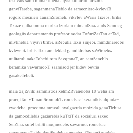
festivals sami mimarTuleba aqvs: kulturuli turizmis
ganviTareba, saganmanaTleblo da samecniero-kvleviTi.
rogorc mecnieri TanamSromeli, vikvlev aWaris Tixebs. brilis
Tixaze qalbatonma marika izoriam mimaniSna. amis Semdeg
geologiis departamentis profesor nodar TofuriZesTan erTad,
mivlinebiT viyavi brilSi. aRebulia Tixis sinjebi, mimdinareobs
kvlevebi. brilis Tixa aucileblad gamdidrebas saWiroebs.
utilitaruli nakeTobebi rom SevqmnaT, an samSeneblo
keramika vawarmooT, saamisod jer kidev bevria
gasakeTebeli.
maia xajiSvili: saministros xelmZRvaneloba 10 welia am
proeqtTan vTanamSromlobT, romelsac `keramikis alqimia~
ewodeba. proeqtma mravali axalgazrda moizida ganaTlebisa
da gamocdilebis gaziarebis kuTxiT da socialuri saxec
SeiZina. sofel brilSi moqmedebs sawarmo, romelsac
saganmanaTleblo daniSnulebac eqneba, iTanamSromlebs