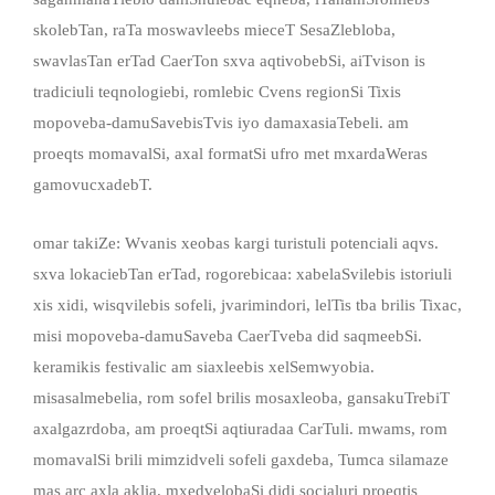
skolebTan, raTa moswavleebs mieceT SesaZlebloba,
swavlasTan erTad CaerTon sxva aqtivobebSi, aiTvison is
tradiciuli teqnologiebi, romlebic Cvens regionSi Tixis
mopoveba-damuSavebisTvis iyo damaxasiaTebeli. am
proeqts momavalSi, axal formatSi ufro met mxardaWeras
gamovucxadebT.
omar takiZe: Wvanis xeobas kargi turistuli potenciali aqvs.
sxva lokaciebTan erTad, rogorebicaa: xabelaSvilebis istoriuli
xis xidi, wisqvilebis sofeli, jvarimindori, lelTis tba brilis Tixac,
misi mopoveba-damuSaveba CaerTveba did saqmeebSi.
keramikis festivalic am siaxleebis xelSemwyobia.
misasalmebelia, rom sofel brilis mosaxleoba, gansakuTrebiT
axalgazrdoba, am proeqtSi aqtiuradaa CarTuli. mwams, rom
momavalSi brili mimzidveli sofeli gaxdeba, Tumca silamaze
mas arc axla aklia. mxedvelobaSi didi socialuri proeqtis