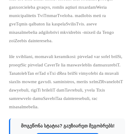
ganxorcieleba gvaqvs, romlis aqtiuri mxardamWeria
municipalitetis TviTmmarTveloba. madlobis meti ra
gveTqmis qalbaton lia kaspelaSvilisTvis. aseve
misasalmebelia adgilobrivi mkvidrebis -mixeil da Tengo
zoiZeebis daintereseba.
lile xvibliani, momavali keramikosi: pirvelad var sofel brilSi,
proeqtSic pirvelad CaverTe lia maswavleblis damsaxurebiT.
TanatolebTan erTad oTxi dRea brilSi vimyofebi da mravali
siaxlis mowme gavxdi. saministros, meriis xelmZRvanelobiT
dawyebuli, rigiTi brileliT damTavrebuli, yvela Tixis
samrewvelo damuSavebiTaa dainteresebuli, rac
misasalmebelia.
მოგეწონა სტატია? გაუზიარეთ მეგობრებს!