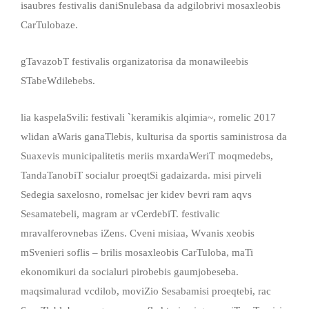
isaubres festivalis daniSnulebasa da adgilobrivi mosaxleobis
CarTulobaze.
gTavazobT festivalis organizatorisa da monawileebis
STabeWdilebebs.
lia kaspelaSvili: festivali `keramikis alqimia~, romelic 2017
wlidan aWaris ganaTlebis, kulturisa da sportis saministrosa da
Suaxevis municipalitetis meriis mxardaWeriT moqmedebs,
TandaTanobiT socialur proeqtSi gadaizarda. misi pirveli
Sedegia saxelosno, romelsac jer kidev bevri ram aqvs
Sesamatebeli, magram ar vCerdebiT. festivalic
mravalferovnebas iZens. Cveni misiaa, Wvanis xeobis
mSvenieri soflis – brilis mosaxleobis CarTuloba, maTi
ekonomikuri da socialuri pirobebis gaumjobeseba.
maqsimalurad vcdilob, moviZio Sesabamisi proeqtebi, rac