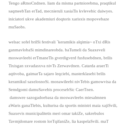
Tengo aRmoCndnen. liam da misma partniorebma, praqtikul
saqmeebTan erTad, mecnieruli xasiaTis kvlevebic daiwyes.
iniciatori ukve akademiuri doqtoris xarisxis mopovebaze
muSaobs.
welsac sofel brilSi festivali `keramikis alqimia~ oTxi dRis
ganmavlobaSi mimdinareobda. baTumeli da Suaxeveli
moswavleebi erTmaneTis gverdigverd fusfusebdnen, brilis
Tixisgan sxvadasxva nivTs Zerwavdnen. Catarda araerTi
aqtivoba, gaimarTa sajaro leqciebi, masterklasebi brilis
keramikul saxelosnoSi. monawileebi nivTebis gamowvisa da
Semdgomi damuSavebis procesebSic CaerTnen.
damswre sazogadoebasa da moswavleebs miesalmnen
aWaris ganaTlebis, kulturisa da sportis ministri maia xajiSvili,
Suaxevis municipalitetis meri omar takiZe, sakrebulos
Tavmjdomare rostom lorTqifaniZe, lia kaspelaSvili. maT