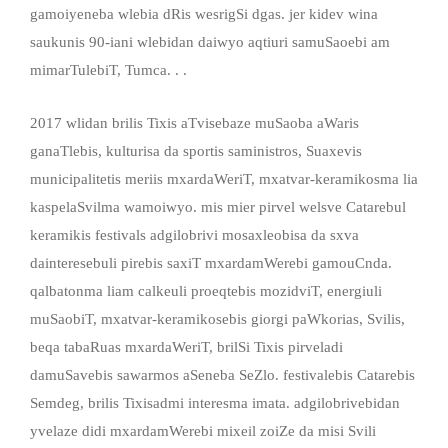
gamoiyeneba wlebia dRis wesrigSi dgas. jer kidev wina
saukunis 90-iani wlebidan daiwyo aqtiuri samuSaoebi am
mimarTulebiT, Tumca. . .
2017 wlidan brilis Tixis aTvisebaze muSaoba aWaris
ganaTlebis, kulturisa da sportis saministros, Suaxevis
municipalitetis meriis mxardaWeriT, mxatvar-keramikosma lia
kaspelaSvilma wamoiwyo. mis mier pirvel welsve Catarebul
keramikis festivals adgilobrivi mosaxleobisa da sxva
dainteresebuli pirebis saxiT mxardamWerebi gamouCnda.
qalbatonma liam calkeuli proeqtebis mozidviT, energiuli
muSaobiT, mxatvar-keramikosebis giorgi paWkorias, Svilis,
beqa tabaRuas mxardaWeriT, brilSi Tixis pirveladi
damuSavebis sawarmos aSeneba SeZlo. festivalebis Catarebis
Semdeg, brilis Tixisadmi interesma imata. adgilobrivebidan
yvelaze didi mxardamWerebi mixeil zoiZe da misi Svili