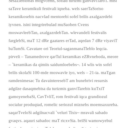
SesaZleblobas mogvcems, soflad turizmi ganvaviTaroT. misi
saTave keramikuli festivali iqneba. wels saerTaSoriso
keramikosebis nacvlad mentorebi sofel brilis axalgazrdebi
iyvnen. isini integrirebulad muSaoben Cvens
moswavleebTan, axalgazrdebTan. wlevandeli festivalis
farglebSi, maT 12 dRe gaatares erTad, aqedan 7 dRe viyaviT
baTumSi. Cavatare ori Teoriul-saganmanaTleblo leqcia.
pirveli – Tanamedrove qarTul keramikas eZRvneboda, meore
– `keramikas da qimiis saidumloebebs~. 14 wlis win sofel
brilis skolaSi 100-mde moswavle iyo, wels – 21-ia. maTgan
ramdenimesac Tu davainteresebT am bunebrivi resursis
adgilze dasaqmebisa da turizmis ganviTarebis kuTxiT
gamoyenebaSi, CavTvliT, rom festivali iqca grandiozul
socialur produqtad, romelic seriozul miznebs moemsaxureba.
saqarTveloSi adgilnacvali `veluri Tixis~ mravali sabado
gvaqvs. aqauri sabadoc maT ricxvSia. brilSi wamowyebul