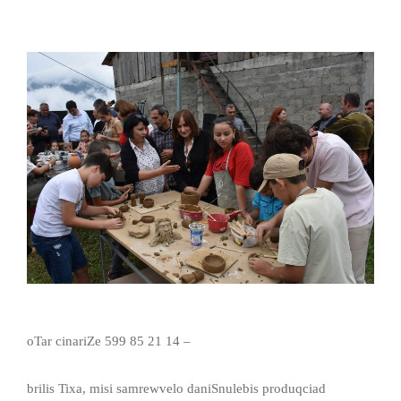
oTar cinariZe 599 85 21 14 –
brilis Tixa, misi samrewvelo daniSnulebis produqciad