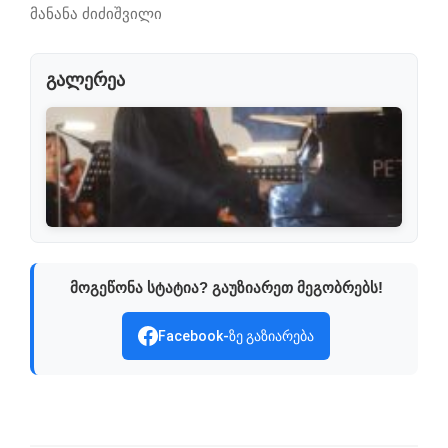
მანანა ძიძიშვილი
გალერეა
მოგეწონა სტატია? გაუზიარეთ მეგობრებს!
Facebook-ზე გაზიარება