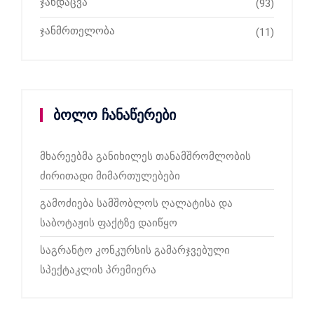
ჯანდაცვა
(93)
ჯანმრთელობა
(11)
ბოლო ჩანაწერები
მხარეებმა განიხილეს თანამშრომლობის
ძირითადი მიმართულებები
გამოძიება სამშობლოს ღალატისა და
საბოტაჟის ფაქტზე დაიწყო
საგრანტო კონკურსის გამარჯვებული
სპექტაკლის პრემიერა