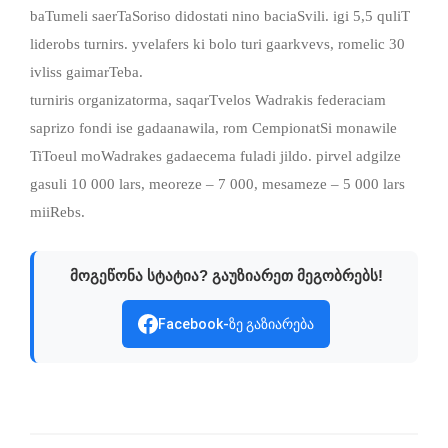
baTumeli saerTaSoriso didostati nino baciaSvili. igi 5,5 quliT
liderobs turnirs. yvelafers ki bolo turi gaarkvevs, romelic 30
ivliss gaimarTeba.
turniris organizatorma, saqarTvelos Wadrakis federaciam
saprizo fondi ise gadaanawila, rom CempionatSi monawile
TiToeul moWadrakes gadaecema fuladi jildo. pirvel adgilze
gasuli 10 000 lars, meoreze – 7 000, mesameze – 5 000 lars
miiRebs.
მოგეწონა სტატია? გაუზიარეთ მეგობრებს!
Facebook-ზე გაზიარება