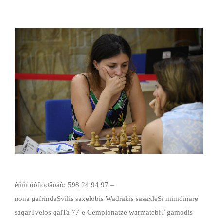
èïíïíï ûòûòøâòäò: 598 24 94 97 –
nona gafrindaSvilis saxelobis Wadrakis sasaxleSi mimdinare
saqarTvelos qalTa 77-e Cempionatze warmatebiT gamodis