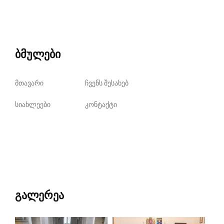
ბმულები
მთავარი
ჩვენს შესახებ
სიახლეები
კონტაქტი
გალერეა