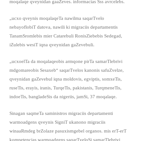
moqalaqe qveynidan gaaZeves. informacias Sss avrcelebs.
„ucxo qveynis moqalaqeTa nawilma saqarTvelo
nebayoflobiT datova, nawili ki migraciis departamentis
TanamSromlebis mier Catarebuli RonisZiebebis Sedegad,
iZulebis wesiT iqna qveynidan gaZevebuli.
„ucxoelTa da moqalaqeobis armqone pirTa samarTlebrivi
mdgomareobis Sesaxeb“ saqarTvelos kanonis safuZvelze,
qveynidan gaZevebul iqna moldovis, egviptis, somxeTis,
ruseTis, erayis, iranis, TurqeTis, pakistanis, TurqmeneTis,
indoeTis, bangladeSis da nigeriis, jamSi, 37 moqalaqe.
Sinagan saqmeTa saministros migraciis departamenti
warmoadgens qveynis SigniT ukanono migraciis
winaaRmdeg brZolaze pasuxismgebel organos. mis erT-erT
kompetencias warmoadgens saqarTveloSi samarTlebrivi