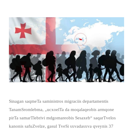
Sinagan saqmeTa saministros migraciis departamentis
TanamSromlebma, „ucxoelTa da moqalaqeobis armqone
pirTa samarTlebrivi mdgomareobis Sesaxeb“ saqarTvelos
kanonis safuZvelze, gasul TveSi sxvadasxva qveynis 37