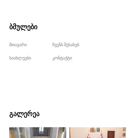
ბმულები
მთავარი
ჩვენს შესახებ
სიახლეები
კონტაქტი
გალერეა