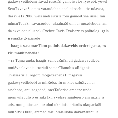
gadawyvetilebam Tavad ruseTSi gamoiwvios ryevebi, yovel
SemTxvevaSi amas varaudoben analitikosebi. isic udavoa,
dasavleTs 2008 wels meti sixiste rom gamoeCina ruseTTan
mimarTebaSi, savaraudod, ukrainaSi omi ar moxdeboda. am
da sxva aqtualur sakiTxebze Tavis Tvalsazriss politologi
gela
iremaZe
gviziarebs.
– haagis sasamarTlom putinis dakavebis orderi gasca, es
risi maniSnebelia?
– ra Tqma unda, haagis zemoaRniSnuli gadawyvetileba
mniSvnelovania istoriuli samarTlianobis aRdgenis
TvalsazrisiT. rogorc mogexsenebaT, msgavsi
gadawyvetilebebi ar miiReba, Tu mtkice safuZveli ar
arsebobs, anu zogadad, saerTaSoriso arenaze unda
momwifebuliyo es sakiTxi, yvelaze saintereso am mxriv is
aris, rom putins ara mxolod ukrainis teritoriis okupaciaSi
miuZRvis brali, aramed misi braleuloba dakavSirebulia