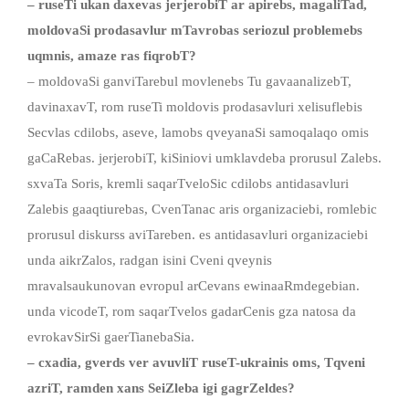
– ruseTi ukan daxevas jerjerobiT ar apirebs, magaliTad,
moldovaSi prodasavlur mTavrobas seriozul problemebs
uqmnis, amaze ras fiqrobT?
– moldovaSi ganviTarebul movlenebs Tu gavaanalizebT,
davinaxavT, rom ruseTi moldovis prodasavluri xelisuflebis
Secvlas cdilobs, aseve, lamobs qveyanaSi samoqalaqo omis
gaCaRebas. jerjerobiT, kiSiniovi umklavdeba prorusul Zalebs.
sxvaTa Soris, kremli saqarTveloSic cdilobs antidasavluri
Zalebis gaaqtiurebas, CvenTanac aris organizaciebi, romlebic
prorusul diskurss aviTareben. es antidasavluri organizaciebi
unda aikrZalos, radgan isini Cveni qveynis
mravalsaukunovan evropul arCevans ewinaaRmdegebian.
unda vicodeT, rom saqarTvelos gadarCenis gza natosa da
evrokavSirSi gaerTianebaSia.
– cxadia, gverds ver avuvliT ruseT-ukrainis oms, Tqveni
azriT, ramden xans SeiZleba igi gagrZeldes?