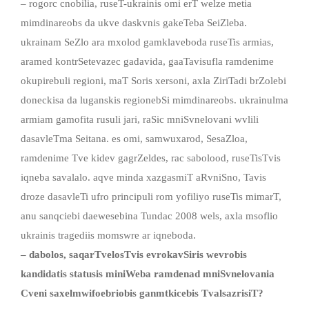
– rogorc cnobilia, ruseT-ukrainis omi erT welze metia
mimdinareobs da ukve daskvnis gakeTeba SeiZleba.
ukrainam SeZlo ara mxolod gamklaveboda ruseTis armias,
aramed kontrSetevazec gadavida, gaaTavisufla ramdenime
okupirebuli regioni, maT Soris xersoni, axla ZiriTadi brZolebi
doneckisa da luganskis regionebSi mimdinareobs. ukrainulma
armiam gamofita rusuli jari, raSic mniSvnelovani wvlili
dasavleTma Seitana. es omi, samwuxarod, SesaZloa,
ramdenime Tve kidev gagrZeldes, rac sabolood, ruseTisTvis
iqneba savalalo. aqve minda xazgasmiT aRvniSno, Tavis
droze dasavleTi ufro principuli rom yofiliyo ruseTis mimarT,
anu sanqciebi daewesebina Tundac 2008 wels, axla msoflio
ukrainis tragediis momswre ar iqneboda.
– dabolos, saqarTvelosTvis evrokavSiris wevrobis
kandidatis statusis miniWeba ramdenad mniSvnelovania
Cveni saxelmwifoebriobis ganmtkicebis TvalsazrisiT?