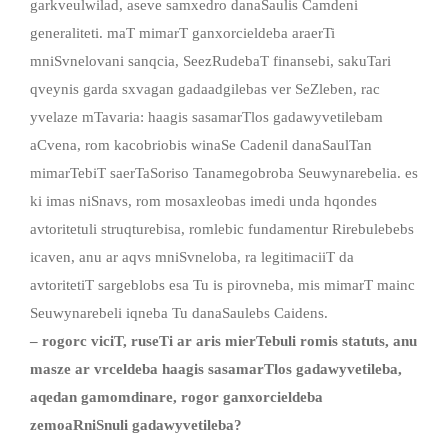
garkveulwilad, aseve samxedro danaSaulis Camdeni
generaliteti. maT mimarT ganxorcieldeba araerTi
mniSvnelovani sanqcia, SeezRudebaT finansebi, sakuTari
qveynis garda sxvagan gadaadgilebas ver SeZleben, rac
yvelaze mTavaria: haagis sasamarTlos gadawyvetilebam
aCvena, rom kacobriobis winaSe Cadenil danaSaulTan
mimarTebiT saerTaSoriso Tanamegobroba Seuwynarebelia. es
ki imas niSnavs, rom mosaxleobas imedi unda hqondes
avtoritetuli struqturebisa, romlebic fundamentur Rirebulebebs
icaven, anu ar aqvs mniSvneloba, ra legitimaciiT da
avtoritetiT sargeblobs esa Tu is pirovneba, mis mimarT mainc
Seuwynarebeli iqneba Tu danaSaulebs Caidens.
– rogorc viciT, ruseTi ar aris mierTebuli romis statuts, anu
masze ar vrceldeba haagis sasamarTlos gadawyvetileba,
aqedan gamomdinare, rogor ganxorcieldeba
zemoaRniSnuli gadawyvetileba?