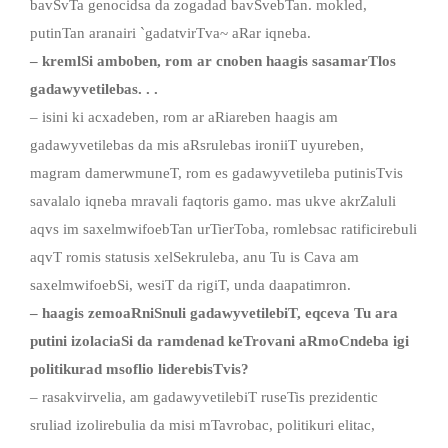
bavSvTa genocidsa da zogadad bavSvebTan. mokled,
putinTan aranairi `gadatvirTva~ aRar iqneba.
– kremlSi amboben, rom ar cnoben haagis sasamarTlos
gadawyvetilebas. . .
– isini ki acxadeben, rom ar aRiareben haagis am
gadawyvetilebas da mis aRsrulebas ironiiT uyureben,
magram damerwmuneT, rom es gadawyvetileba putinisTvis
savalalo iqneba mravali faqtoris gamo. mas ukve akrZaluli
aqvs im saxelmwifoebTan urTierToba, romlebsac ratificirebuli
aqvT romis statusis xelSekruleba, anu Tu is Cava am
saxelmwifoebSi, wesiT da rigiT, unda daapatimron.
– haagis zemoaRniSnuli gadawyvetilebiT, eqceva Tu ara
putini izolaciaSi da ramdenad keTrovani aRmoCndeba igi
politikurad msoflio liderebisTvis?
– rasakvirvelia, am gadawyvetilebiT ruseTis prezidentic
sruliad izolirebulia da misi mTavrobac, politikuri elitac,