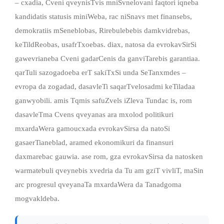
– cxadia, Cveni qveynisTvis mniSvnelovani faqtori iqneba
kandidatis statusis miniWeba, rac niSnavs met finansebs,
demokratiis mSeneblobas, Rirebulebebis damkvidrebas,
keTildReobas, usafrTxoebas. diax, natosa da evrokavSirSi
gawevrianeba Cveni gadarCenis da ganviTarebis garantiaa.
qarTuli sazogadoeba erT sakiTxSi unda SeTanxmdes –
evropa da zogadad, dasavleTi saqarTvelosadmi keTiladaa
ganwyobili. amis Tqmis safuZvels iZleva Tundac is, rom
dasavleTma Cvens qveyanas ara mxolod politikuri
mxardaWera gamoucxada evrokavSirsa da natoSi
gasaerTianeblad, aramed ekonomikuri da finansuri
daxmarebac gauwia. ase rom, gza evrokavSirsa da natosken
warmatebuli qveynebis xvedria da Tu am gziT vivliT, maSin
arc progresul qveyanaTa mxardaWera da Tanadgoma
mogvakldeba.