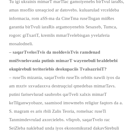
Tu igi ukrainis mimarT marTlac gamoiyenebs birTvul iaraRs,
amas msoflio ureaqciod ar datovebs. kuluarulad vrceldeba
informacia, rom aSS-ma da CineTma ruseTisgan miiRes
garantia birTvuli iaraRis argamoyenebis Sesaxeb, Tumca,
rogorc giTxariT, kremlis mmarTvelebisgan yvelaferia
mosalodneli.
– saqarTvelosTvis da moldovisTvis ramdenad
mniSvnelovania putinis mimarT wayenebuli braldebebi
okupirebuli teritoriebis deokupaciis TvalsazrisiT?
– ruseTis mizania, saqarTvelo ruseTis orbitis nawili iyos da
am mxriv sxvadasxva destruqciul qmedebas mimarTavs.
putini farisevlurad saubrobs qarTveli xalxis mimarT
keTilganwyobaze, saamisod imowmebs religiur faqtors da a.
S. magram es aris rbili Zalis Teoria, romelsac ruseTi
Tanmimdevrulad axorcielebs. vfiqrob, saqarTvelo rac
SeiZleba naklebad unda iyos ekonomikurad dakavSirebuli