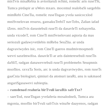
misTvis misaRebia is avtoritaruli reJimi, romelic aris ruseTSi,
Tumca pirdapir ar uWers mxars. mocemul realobaSi sargeblis
mimRebi CineTia, romelic ruseTisgan yvela sasicocxlod
mniSvnelovan resurss, gansakuTrebiT navTobs, Zalian iafad
iZens. misTvis dasustebuli ruseTi da dasavleTi xelsayrelia.
unda vicodeT, rom CineTi mniSvnelovani aqtoria da mas
seriozuli gadawyvetilebis miReba SeuZlia. ar unda
dagvaviwydes isic, rom CineTi gaeros mudmivmoqmedi
wevri saxelmwifoa. dasavleTi ar aris dainteresebuli ruseTis
daSliT, radgan danawevrebuli ruseTi problemebs Seuqmnis
msoflios. sxvaTa Soris, arc is unda dagvaviwydes, rom ruseTs
gaaCnia biologiuri, qimiuri da atomuri iaraRi, anu is sakmaod
angariSgasawevi subieqtia.
– ramdenad realuria birTvuli iaraRis safrTxe?
– saerTod, ruseTisgan yvelaferia mosalodneli, Tumca ara
mgonia, msoflio birTvuli safrTxis winaSe daayenos, radgan