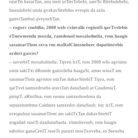
ruseTis bazarTan, anu meti urTierTobebi, saerTo Rirebulebebi,
faseulobebi unda gvakavSirebdes evropis da aziis
ganviTarebul qveynebTan.
– rogorc cnobilia, 2008 wels cxinvalis regionSi qarTvelebis
eTnowmenda moxda, ramdenad mosalodnelia, rom haagis
sasamarTlom sxva rus maRalCinosnebzec dapatimrebis
orderi gasces?
– savsebiT mosalodnelia. Tqven iciT, rom 2008 wlis agvistos
omis sakiTxi dRemde ganixileba haagaSi. amas winaT am
sasamarTlom agvistos omTan dakavSirebiT Tqva, rom
qarTvel samxedroebs araviTari danaSauli ar CaudeniaT.
piriqiT, aRiniSna, rom rusma samxedroebma da
separatistebma Caidines samxedro danaSauli. isic iciT, rom
evropulma sasamarTlom am sakiTxTan dakavSirebiT
zogadad ruseTi daadanaSaula. vimedovneb, rom haagis
saboloo ganaCeniT ruseTs pasuxi moeTxoveba, es Seexeba