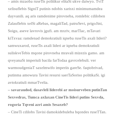
– amis mzaoba ruseTis politikur elitaSi ukve daiwyo. TviT
xelisuflebis SigniT putinis ndobis xarisxi minimumamdea
dayvanili. aq aris ramdenime pirovneba, romlebic cdiloben
Zalauflebis xelSi aRebas, magaliTad, patruSevi, prigoJini,
Soigu, aseve lavrovis jgufi. am mxriv, marTlac, mTavari
kiTxvaa: ramdenad demokratiuli iqneba ruseTis axali lideri?
samwuxarod, ruseTis axali lideri ar iqneba demokratiuli
suliskveTebis mqone pirovneba mravali mizezis gamo. am
qveyanaSi imperiuli bacila farTodaa gavrcelebuli. ver
warmoudgeniaT saxelmwifo imperiis gareSe. faqtobrivad,
putinma amowura Tavisi resursi saerTaSoriso politikaSi. igi
avtokratiuli mmarTvelia.
– savaraudod, dasavleli liderebi ar moisurveben putinTan
Sexvedras, Tumca axlaxan CineTis lideri putins Sexvda,
rogoria Tqveni azri amis Sesaxeb?
– CineTi cdilobs Tavisi damokidebuleba hqondes ruseTTan.