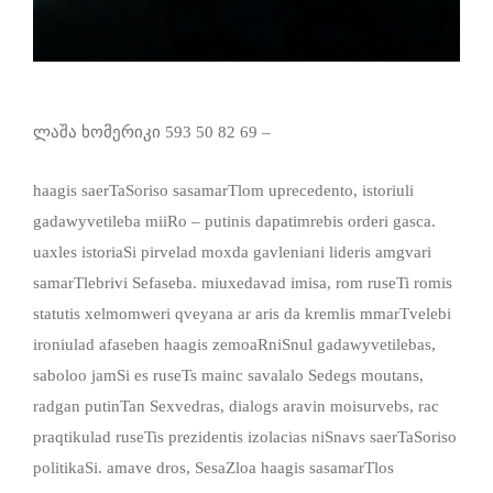
ლაშა ხომერიკი 593 50 82 69 –
haagis saerTaSoriso sasamarTlom uprecedento, istoriuli
gadawyvetileba miiRo – putinis dapatimrebis orderi gasca.
uaxles istoriaSi pirvelad moxda gavleniani lideris amgvari
samarTlebrivi Sefaseba. miuxedavad imisa, rom ruseTi romis
statutis xelmomweri qveyana ar aris da kremlis mmarTvelebi
ironiulad afaseben haagis zemoaRniSnul gadawyvetilebas,
saboloo jamSi es ruseTs mainc savalalo Sedegs moutans,
radgan putinTan Sexvedras, dialogs aravin moisurvebs, rac
praqtikulad ruseTis prezidentis izolacias niSnavs saerTaSoriso
politikaSi. amave dros, SesaZloa haagis sasamarTlos