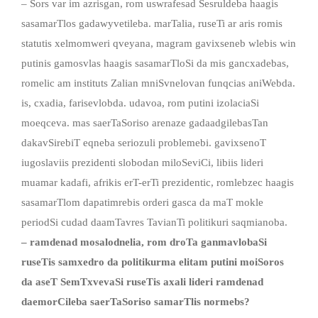
– Sors var im azrisgan, rom uswrafesad Sesruldeba haagis
sasamarTlos gadawyvetileba. marTalia, ruseTi ar aris romis
statutis xelmomweri qveyana, magram gavixseneb wlebis win
putinis gamosvlas haagis sasamarTloSi da mis gancxadebas,
romelic am instituts Zalian mniSvnelovan funqcias aniWebda.
is, cxadia, farisevlobda. udavoa, rom putini izolaciaSi
moeqceva. mas saerTaSoriso arenaze gadaadgilebasTan
dakavSirebiT eqneba seriozuli problemebi. gavixsenoT
iugoslaviis prezidenti slobodan miloSeviCi, libiis lideri
muamar kadafi, afrikis erT-erTi prezidentic, romlebzec haagis
sasamarTlom dapatimrebis orderi gasca da maT mokle
periodSi cudad daamTavres TavianTi politikuri saqmianoba.
– ramdenad mosalodnelia, rom droTa ganmavlobaSi
ruseTis samxedro da politikurma elitam putini moiSoros
da aseT SemTxvevaSi ruseTis axali lideri ramdenad
daemorCileba saerTaSoriso samarTlis normebs?