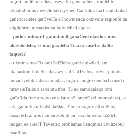
rogorc politikur elitas, aseve im generalitets, romlebic
uSualod omis msvlelobaSi iyvnen CarTulni. maT namdvilad
ganaxorcieles qarTvelTa eTnowmenda cxinvalis regionSi da
adgilobrivi mosaxleoba ltolvilebad aqcies.
– putinis mimarT gamotanili ganaCeni ukrainis oms
ukavSirdeba, es omi gaxdeba Tu ara ruseTis daSlis
faqtori?
– ukraina-ruseTis omi SeiZleba garkveulwilad, am
ukanasknelis daSlis dasawyisad CaiTvalos, aseve, putinis
mmarTvelobis dasasruladac. rogorc mogexsenebaT, ruseTi
mravaleTnikuri saxelmwifoa, Tu aq samoqalaqo omi
gaCaRda (rac am qveynis istoriaSi araerTxel momxdara), ar
aris gamoricxuli misi daSlac, Tumca rogorc aRvniSne,
dasavleTi ar aris dainteresebuli am saxelmwifos daSliT,
radgan es araerT Tavsatex problemas Seuqmnis civilizebul
msoflios.