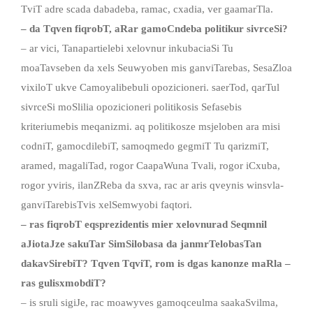
TviT adre scada dabadeba, ramac, cxadia, ver gaamarTla.
– da Tqven fiqrobT, aRar gamoCndeba politikur sivrceSi?
– ar vici, Tanapartielebi xelovnur inkubaciaSi Tu
moaTavseben da xels Seuwyoben mis ganviTarebas, SesaZloa
vixiloT ukve Camoyalibebuli opozicioneri. saerTod, qarTul
sivrceSi moSlilia opozicioneri politikosis Sefasebis
kriteriumebis meqanizmi. aq politikosze msjeloben ara misi
codniT, gamocdilebiT, samoqmedo gegmiT Tu qarizmiT,
aramed, magaliTad, rogor CaapaWuna Tvali, rogor iCxuba,
rogor yviris, ilanZReba da sxva, rac ar aris qveynis winsvla-
ganviTarebisTvis xelSemwyobi faqtori.
– ras fiqrobT eqsprezidentis mier xelovnurad Seqmnil
aJiotaJze sakuTar SimSilobasa da janmrTelobasTan
dakavSirebiT? Tqven TqviT, rom is dgas kanonze maRla –
ras gulisxmobdiT?
– is sruli sigiJe, rac moawyves gamoqceulma saakaSvilma,