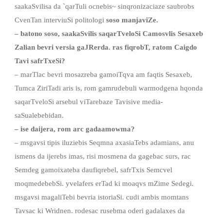
saakaSvilisa da `qarTuli ocnebis~ sinqronizaciaze saubrobs
CvenTan interviuSi politologi
soso manjaviZe.
– batono soso, saakaSvilis saqarTveloSi Camosvlis Sesaxeb
Zalian bevri versia gaJRerda. ras fiqrobT, ratom Caigdo
Tavi safrTxeSi?
– marTlac bevri mosazreba gamoiTqva am faqtis Sesaxeb,
Tumca ZiriTadi aris is, rom gamrudebuli warmodgena hqonda
saqarTveloSi arsebul viTarebaze Tavisive media-
saSualebebidan.
– ise daijera, rom arc gadaamowma?
– msgavsi tipis iluziebis Seqmna axasiaTebs adamians, anu
ismens da ijerebs imas, risi mosmena da gagebac surs, rac
Semdeg gamoixateba daufiqrebel, safrTxis Semcvel
moqmedebebSi. yvelafers erTad ki moaqvs mZime Sedegi.
msgavsi magaliTebi bevria istoriaSi. cudi ambis momtans
Tavsac ki Wridnen. rodesac rusebma oderi gadalaxes da