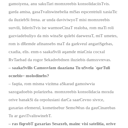
gamoiyena, anu sakuTari momxreebis konsolidaciisTvis.
garda amisa, gasaTvaliswinebelia miSas eqscentriuli xasiaTic
da iluziebSi frena. ar unda daviviwyoT misi momxreebis
survili, liderisTvis ise warmoeCinaT realoba, rom maTi roli
gazviadebuliyo da mis winaSe qulebi daeweraT, miT umetes,
rom is dRemde afinansebs maT da garkveul angariSgebas,
cxadia, elis. enm-s saakaSvili aqamde miaCnia cocxal
RvTaebad da rogor Sekadrebdnen iluziebis damsxvrevas.
– saakaSvilis Camosvlam daaziana Tu uSvela `qarTuli
ocnebis~ molodinebs?
– faqtia, rom misma vizitma aSkarad gamoiwvia
sazogadoebis polarizeba. momxreebis konsolidacia moxda
orive banakSi da orpolusiani darCa saarCevno sivrce,
gaxarias efemerul, kometisebur SemoWras da gauCinarebas
Tu ar gaviTvaliswinebT.
– ras fiqrobT gaxarias Sesaxeb, mainc visi satelitia, orive