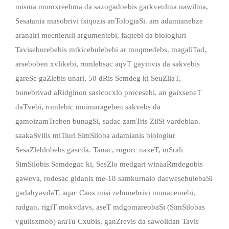
misma momxreebma da sazogadoebis garkveulma nawilma,
Sesatania masobrivi fsiqozis anTologiaSi. am adamianebze
aranairi mecnieruli argumentebi, faqtebi da biologiuri
Taviseburebebis mtkicebulebebi ar moqmedebs. magaliTad,
arseboben xvlikebi, romlebsac aqvT gayinvis da sakvebis
gareSe gaZlebis unari, 50 dRis Semdeg ki SeuZliaT,
bunebrivad aRidginon sasicocxlo procesebi. an gaixseneT
daTvebi, romlebic moimarageben sakvebs da
gamoizamTreben bunagSi, sadac zamTris ZilSi vardebian.
saakaSvilis miTiuri SimSiloba adamianis biologiur
SesaZleblobebs gascda. Tanac, rogorc naxeT, mSrali
SimSilobis Semdegac ki, SesZlo medgari winaaRmdegobis
gaweva, rodesac gldanis me-18 samkurnalo daewesebulebaSi
gadahyavdaT. aqac Cans misi zebunebrivi monacemebi,
radgan, rigiT mokvdavs, aseT mdgomareobaSi (SimSilobas
vgulisxmob) araTu Cxubis, ganZrevis da sawolidan Tavis