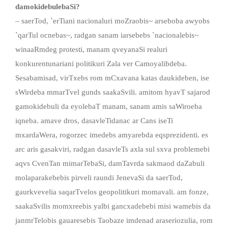
damokidebulebaSi?
– saerTod, `erTiani nacionaluri moZraobis~ arseboba awyobs
`qarTul ocnebas~, radgan sanam iarsebebs `nacionalebis~
winaaRmdeg protesti, manam qveyanaSi realuri
konkurentunariani politikuri Zala ver Camoyalibdeba.
Sesabamisad, virTxebs rom mCxavana katas daukideben, ise
sWirdeba mmarTvel gunds saakaSvili. amitom hyavT sajarod
gamokidebuli da eyolebaT manam, sanam amis saWiroeba
iqneba. amave dros, dasavleTidanac ar Cans iseTi
mxardaWera, rogorzec imedebs amyarebda eqsprezidenti. es
arc aris gasakviri, radgan dasavleTs axla sul sxva problemebi
aqvs CvenTan mimarTebaSi, damTavrda sakmaod daZabuli
molaparakebebis pirveli raundi JenevaSi da saerTod,
gaurkvevelia saqarTvelos geopolitikuri momavali. am fonze,
saakaSvilis momxreebis yalbi gancxadebebi misi wamebis da
janmrTelobis gauaresebis Taobaze imdenad araseriozulia, rom