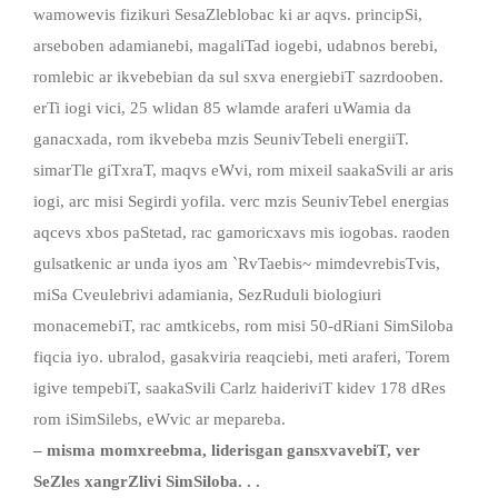
wamowevis fizikuri SesaZleblobac ki ar aqvs. principSi,
arseboben adamianebi, magaliTad iogebi, udabnos berebi,
romlebic ar ikvebebian da sul sxva energiebiT sazrdooben.
erTi iogi vici, 25 wlidan 85 wlamde araferi uWamia da
ganacxada, rom ikvebeba mzis SeunivTebeli energiiT.
simarTle giTxraT, maqvs eWvi, rom mixeil saakaSvili ar aris
iogi, arc misi Segirdi yofila. verc mzis SeunivTebel energias
aqcevs xbos paStetad, rac gamoricxavs mis iogobas. raoden
gulsatkenic ar unda iyos am `RvTaebis~ mimdevrebisTvis,
miSa Cveulebrivi adamiania, SezRuduli biologiuri
monacemebiT, rac amtkicebs, rom misi 50-dRiani SimSiloba
fiqcia iyo. ubralod, gasakviria reaqciebi, meti araferi, Torem
igive tempebiT, saakaSvili Carlz haideriviT kidev 178 dRes
rom iSimSilebs, eWvic ar mepareba.
– misma momxreebma, liderisgan gansxvavebiT, ver
SeZles xangrZlivi SimSiloba. . .