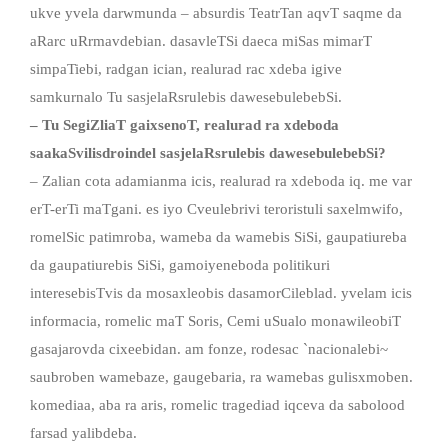
ukve yvela darwmunda – absurdis TeatrTan aqvT saqme da
aRarc uRrmavdebian. dasavleTSi daeca miSas mimarT
simpaTiebi, radgan ician, realurad rac xdeba igive
samkurnalo Tu sasjelaRsrulebis dawesebulebebSi.
– Tu SegiZliaT gaixsenoT, realurad ra xdeboda
saakaSvilisdroindel sasjelaRsrulebis dawesebulebebSi?
– Zalian cota adamianma icis, realurad ra xdeboda iq. me var
erT-erTi maTgani. es iyo Cveulebrivi teroristuli saxelmwifo,
romelSic patimroba, wameba da wamebis SiSi, gaupatiureba
da gaupatiurebis SiSi, gamoiyeneboda politikuri
interesebisTvis da mosaxleobis dasamorCileblad. yvelam icis
informacia, romelic maT Soris, Cemi uSualo monawileobiT
gasajarovda cixeebidan. am fonze, rodesac `nacionalebi~
saubroben wamebaze, gaugebaria, ra wamebas gulisxmoben.
komediaa, aba ra aris, romelic tragediad iqceva da sabolood
farsad yalibdeba.