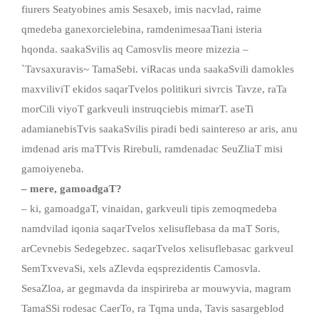
fiurers Seatyobines amis Sesaxeb, imis nacvlad, raime
qmedeba ganexorcielebina, ramdenimesaaTiani isteria
hqonda. saakaSvilis aq Camosvlis meore mizezia –
`Tavsaxuravis~ TamaSebi. viRacas unda saakaSvili damokles
maxviliviT ekidos saqarTvelos politikuri sivrcis Tavze, raTa
morCili viyoT garkveuli instruqciebis mimarT. aseTi
adamianebisTvis saakaSvilis piradi bedi saintereso ar aris, anu
imdenad aris maTTvis Rirebuli, ramdenadac SeuZliaT misi
gamoiyeneba.
– mere, gamoadgaT?
– ki, gamoadgaT, vinaidan, garkveuli tipis zemoqmedeba
namdvilad iqonia saqarTvelos xelisuflebasa da maT Soris,
arCevnebis Sedegebzec. saqarTvelos xelisuflebasac garkveul
SemTxvevaSi, xels aZlevda eqsprezidentis Camosvla.
SesaZloa, ar gegmavda da inspirireba ar mouwyvia, magram
TamaSSi rodesac CaerTo, ra Tqma unda, Tavis sasargeblod