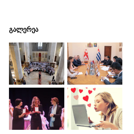
გალერეა