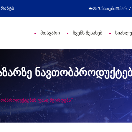
სამართლეებს პროფესიული დღე მიულოცა
წარმ
☁️
25°C
ბათუმი
📅
პარ, 7
მთავარი
ჩვენს შესახებ
სიახლე
აზარზე ნავთობპროდუქტებ
თობპროდუქტების ფასი მცირდება“