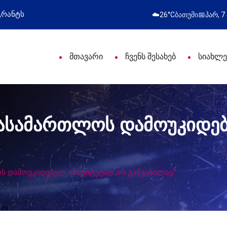
როფესიული დღე მიულოცა
წარმატებული გამოს
☁️
26°C
ბათუმი
📅
პარ, 7
მთავარი
ჩვენს შესახებ
სიახლე
სასამართლოს დამოუკიდე
ს დამოუკიდებელ ინსტიტუტად არ განვიხილავ“