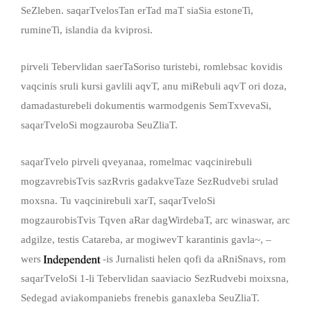
SeZleben. saqarTvelosTan erTad maT siaSia estoneTi,
rumineTi, islandia da kviprosi.
pirveli Tebervlidan saerTaSoriso turistebi, romlebsac kovidis
vaqcinis sruli kursi gavlili aqvT, anu miRebuli aqvT ori doza,
damadasturebeli dokumentis warmodgenis SemTxvevaSi,
saqarTveloSi mogzauroba SeuZliaT.
saqarTvelo pirveli qveyanaa, romelmac vaqcinirebuli
mogzavrebisTvis sazRvris gadakveTaze SezRudvebi srulad
moxsna. Tu vaqcinirebuli xarT, saqarTveloSi
mogzaurobisTvis Tqven aRar dagWirdebaT, arc winaswar, arc
adgilze, testis Catareba, ar mogiwevT karantinis gavla~, –
wers
-is Jurnalisti helen qofi da aRniSnavs, rom
saqarTveloSi 1-li Tebervlidan saaviacio SezRudvebi moixsna,
Sedegad aviakompaniebs frenebis ganaxleba SeuZliaT.