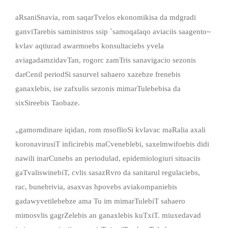
aRsaniSnavia, rom saqarTvelos ekonomikisa da mdgradi
ganviTarebis saministros ssip `samoqalaqo aviaciis saagento~
kvlav aqtiurad awarmoebs konsultaciebs yvela
aviagadamzidavTan, rogorc zamTris sanavigacio sezonis
darCenil periodSi sasurvel sahaero xazebze frenebis
ganaxlebis, ise zafxulis sezonis mimarTulebebisa da
sixSireebis Taobaze.
„gamomdinare iqidan, rom msoflioSi kvlavac maRalia axali
koronavirusiT inficirebis maCveneblebi, saxelmwifoebis didi
nawili inarCunebs an periodulad, epidemiologiuri situaciis
gaTvaliswinebiT, cvlis sasazRvro da sanitarul regulaciebs,
rac, bunebrivia, asaxvas hpovebs aviakompaniebis
gadawyvetilebebze ama Tu im mimarTulebiT sahaero
mimosvlis gagrZelebis an ganaxlebis kuTxiT. miuxedavad