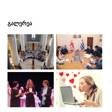
გალერეა