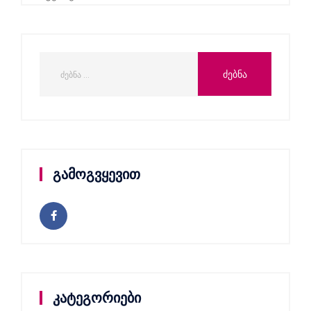
გამოგვყევით
კატეგორიები