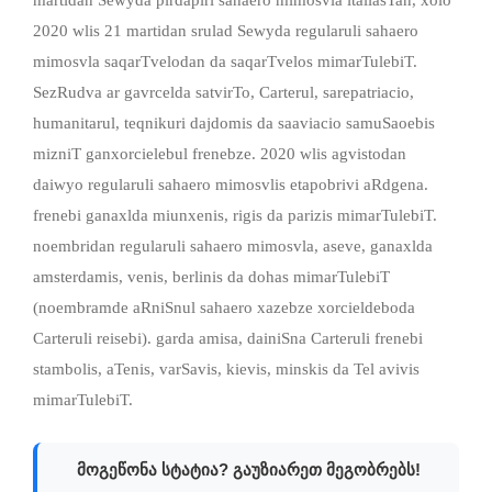
2020 wlis 21 martidan srulad Sewyda regularuli sahaero
mimosvla saqarTvelodan da saqarTvelos mimarTulebiT.
SezRudva ar gavrcelda satvirTo, Carterul, sarepatriacio,
humanitarul, teqnikuri dajdomis da saaviacio samuSaoebis
mizniT ganxorcielebul frenebze. 2020 wlis agvistodan
daiwyo regularuli sahaero mimosvlis etapobrivi aRdgena.
frenebi ganaxlda miunxenis, rigis da parizis mimarTulebiT.
noembridan regularuli sahaero mimosvla, aseve, ganaxlda
amsterdamis, venis, berlinis da dohas mimarTulebiT
(noembramde aRniSnul sahaero xazebze xorcieldeboda
Carteruli reisebi). garda amisa, dainiSna Carteruli frenebi
stambolis, aTenis, varSavis, kievis, minskis da Tel avivis
mimarTulebiT.
მოგეწონა სტატია? გაუზიარეთ მეგობრებს!