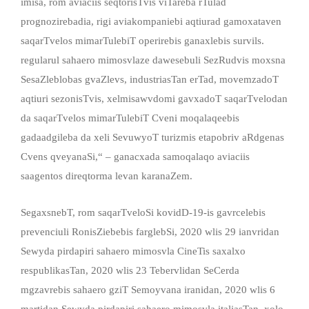
imisa, rom aviaciis seqtorisTvis viTareba rTulad
prognozirebadia, rigi aviakompaniebi aqtiurad gamoxataven
saqarTvelos mimarTulebiT operirebis ganaxlebis survils.
regularul sahaero mimosvlaze dawesebuli SezRudvis moxsna
SesaZleblobas gvaZlevs, industriasTan erTad, movemzadoT
aqtiuri sezonisTvis, xelmisawvdomi gavxadoT saqarTvelodan
da saqarTvelos mimarTulebiT Cveni moqalaqeebis
gadaadgileba da xeli SevuwyoT turizmis etapobriv aRdgenas
Cvens qveyanaSi,“ – ganacxada samoqalaqo aviaciis
saagentos direqtorma levan karanaZem.
SegaxsnebT, rom saqarTveloSi kovidD-19-is gavrcelebis
prevenciuli RonisZiebebis farglebSi, 2020 wlis 29 ianvridan
Sewyda pirdapiri sahaero mimosvla CineTis saxalxo
respublikasTan, 2020 wlis 23 Tebervlidan SeCerda
mgzavrebis sahaero gziT Semoyvana iranidan, 2020 wlis 6
martidan Sewyda pirdapiri sahaero mimosvla italiasTan, xolo