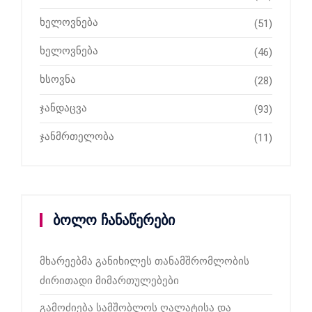
ხელოვნება
(51)
ხელოვნება
(46)
ხსოვნა
(28)
ჯანდაცვა
(93)
ჯანმრთელობა
(11)
ბოლო ჩანაწერები
მხარეებმა განიხილეს თანამშრომლობის
ძირითადი მიმართულებები
გამოძიება სამშობლოს ღალატისა და