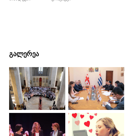
გალერეა