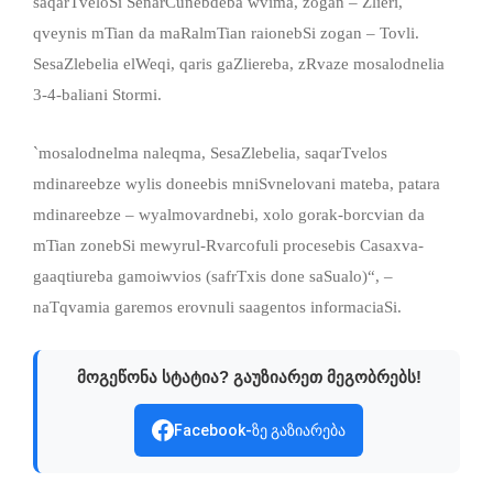
saqarTveloSi SenarCunebdeba wvima, zogan – Zlieri,
qveynis mTian da maRalmTian raionebSi zogan – Tovli.
SesaZlebelia elWeqi, qaris gaZliereba, zRvaze mosalodnelia
3-4-baliani Stormi.
`mosalodnelma naleqma, SesaZlebelia, saqarTvelos
mdinareebze wylis doneebis mniSvnelovani mateba, patara
mdinareebze – wyalmovardnebi, xolo gorak-borcvian da
mTian zonebSi mewyrul-Rvarcofuli procesebis Casaxva-
gaaqtiureba gamoiwvios (safrTxis done saSualo)“, –
naTqvamia garemos erovnuli saagentos informaciaSi.
მოგეწონა სტატია? გაუზიარეთ მეგობრებს!
Facebook-ზე გაზიარება