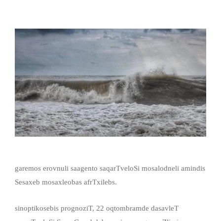
garemos erovnuli saagento saqarTveloSi mosalodneli amindis
Sesaxeb mosaxleobas afrTxilebs.
sinoptikosebis prognoziT, 22 oqtombramde dasavleT