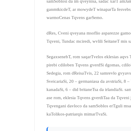
samSoblosi da im qveynisa, sadac xarT amJa
ganmtkicdeT, ar mowydeT winaparTa fesvebs 
warmoCenas Tqvens garSemo.
dRes, Cveni qveyana msoflio asparezze gamo
Tqveni, Tundac mciredi, wvlili SeitaneT mis 
SegaxsenebT, rom saqarTvelos eklesias aqvs
pirebi cdiloben Tqvens gverdSi dgomas, cdilo
Sedegia, rom dReisaTvis, 22 samrevlo gvyavs s
SveicariaSi, 20 – germaniasa da avstriaSi, 8 
kanadaSi, 6 – did britaneTsa da irlandiaSi. sa
ase rom, eklesia Tqvens gverdiTaa da Tqveni 
Tqvengani davloco da samSoblos erTguli msa
kaTolikos-patriarqis mimarTvaSi.