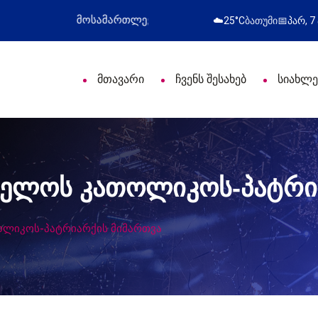
ლი დღე მიულოცა
წარმატებული გამოსვლა
☁️
25°C
ბათუმი
📅
პარ, 7
მთავარი
ჩვენს შესახებ
სიახლე
ელოს კათოლიკოს-პატრია
ლიკოს-პატრიარქის მიმართვა