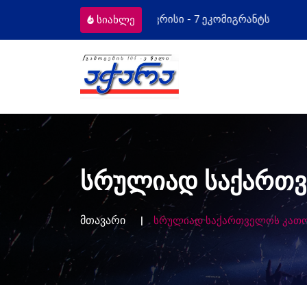
კომიგრანტს
მოსამართლეებს პროფესიუ
სიახლე
სრულიად საქართვ
მთავარი
სრულიად საქართველოს კათო