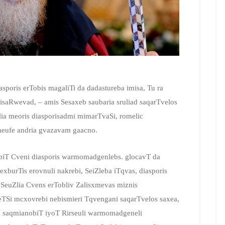
asporis erTobis magaliTi da dadastureba imisa, Tu ra
isaRwevad, – amis Sesaxeb saubaria sruliad saqarTvelos
ilia meoris diasporisadmi mimarTvaSi, romelic
 meufe andria gvazavam gaacno.
biT Cveni diasporis warmomadgenlebs. glocavT da
xburTis erovnuli nakrebi, SeiZleba iTqvas, diasporis
a SeuZlia Cvens erTobliv Zalisxmevas miznis
Si mcxovrebi nebismieri Tqvengani saqarTvelos saxea,
a saqmianobiT iyoT Rirseuli warmomadgeneli