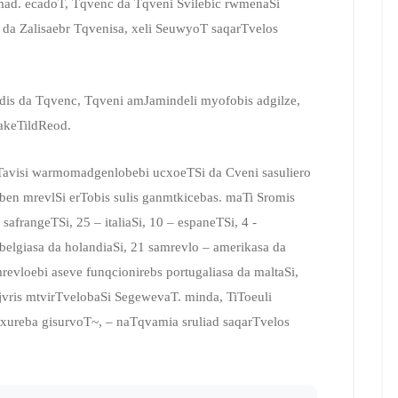
mad. ecadoT, Tqvenc da Tqveni Svilebic rwmenaSi
da Zalisaebr Tqvenisa, xeli SeuwyoT saqarTvelos
dis da Tqvenc, Tqveni amJamindeli myofobis adgilze,
sakeTildReod.
 Tavisi warmomadgenlobebi ucxoeTSi da Cveni sasuliero
ben mrevlSi erTobis sulis ganmtkicebas. maTi Sromis
afrangeTSi, 25 – italiaSi, 10 – espaneTSi, 4 -
– belgiasa da holandiaSi, 21 samrevlo – amerikasa da
mrevloebi aseve funqcionirebs portugaliasa da maltaSi,
jvris mtvirTvelobaSi SegewevaT. minda, TiToeuli
xureba gisurvoT~, – naTqvamia sruliad saqarTvelos