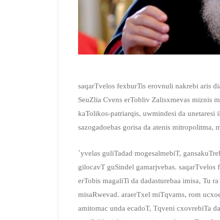
saqarTvelos fexburTis erovnuli nakrebi aris di
SeuZlia Cvens erTobliv Zalisxmevas miznis m
kaTolikos-patriarqis, uwmindesi da unetaresi 
sazogadoebas gorisa da atenis mitropolitma,
`yvelas guliTadad mogesalmebiT, gansakuTre
gilocavT guSindel gamarjvebas. saqarTvelos fe
erTobis magaliTi da dadasturebaa imisa, Tu r
misaRwevad. araerTxel miTqvams, rom ucxoeT
amitomac unda ecadoT, Tqveni cxovrebiTa d