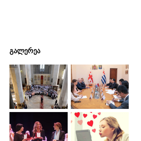
გალერეა