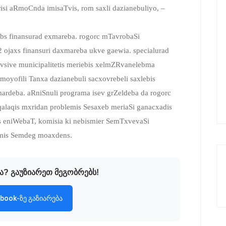
isi aRmoCnda imisaTvis, rom saxli dazianebuliyo, –
ebs finansurad exmareba. rogorc mTavrobaSi
72 ojaxs finansuri daxmareba ukve gaewia. specialurad
sive municipalitetis meriebis xelmZRvanelebma
oyofili Tanxa dazianebuli sacxovrebeli saxlebis
ardeba. aRniSnuli programa isev grZeldeba da rogorc
alaqis mxridan problemis Sesaxeb meriaSi ganacxadis
ebs eniWebaT, komisia ki nebismier SemTxvevaSi
 amis Semdeg moaxdens.
ა? გაუზიარეთ მეგობრებს!
book-ზე გაზიარება