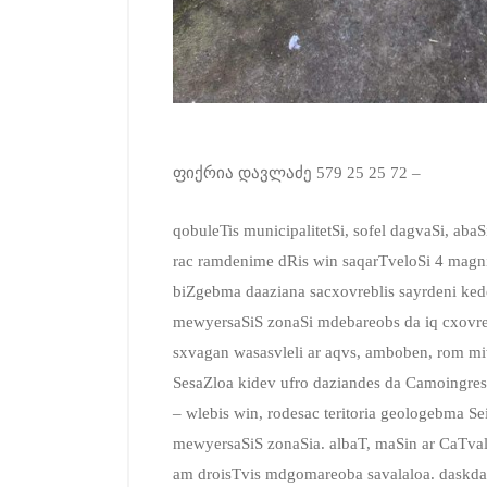
ფიქრია დავლაძე 579 25 25 72 –
qobuleTis municipalitetSi, sofel dagvaSi, ab
rac ramdenime dRis win saqarTveloSi 4 magni
biZgebma daaziana sacxovreblis sayrdeni kedel
mewyersaSiS zonaSi mdebareobs da iq cxovre
sxvagan wasasvleli ar aqvs, amboben, rom m
SesaZloa kidev ufro daziandes da Camoingres
– wlebis win, rodesac teritoria geologebma 
mewyersaSiS zonaSia. albaT, maSin ar CaTval
am droisTvis mdgomareoba savalaloa. daskda