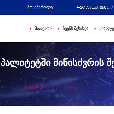
ლი დღე მიულოცა
წარმატებული გამოსვლა
☁️
26°C
ბათუმი
📅
პარ, 7
მთავარი
ჩვენს შესახებ
სიახლე
პალიტეტში მიწისძვრის შ
 მიწისძვრის შედეგად სახლი დაზიანდა