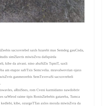
aSiZeebis sacxovrebel saxls bzarebi mas Semdeg gauCnda,
tudis simZlavris miwisZvra dafiqsirda
i, kibe da aivani. nino abaSiZis TqmiT, saxli
ba am etapze safrTxis Semcvelia. mravalwevrian ojaxs
iwisZvris ganmeorebis SemTxvevaSi sacxovrebeli
.
Seiswavles, aRniSnes, rom Cveni karmidamo nawilobriv
es saWirod raime tipis RonisZiebebis gatareba, Tumca
 kedlebi, kibe, ozurgeTTan axlos moxda miwisZvra da