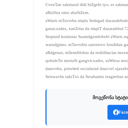
CvenTan sakmaod didi biZgebi iyo, es sakmar
aRniSna nino abaSiZem.
aWaris mTavroba stiqiis Sedegad dazaralebul
ganacxades, xanZrisa da stiqiiT dazaralebul 
Seqmnil komisias Suamdgomlobebi aWaris eqv
warudgines. mTavrobis sarezervo fondidan gam
aRdgenas, mSeneblobas da reabilitacias moxm
qobuleTis meriaSi gangvicxades, saWiroa moq
datoveba. prioriteti socialurad daucvel ojax
Seiswavlis sakiTxs da Sesabamis reagirebas
მოგეწონა სტატი
Face