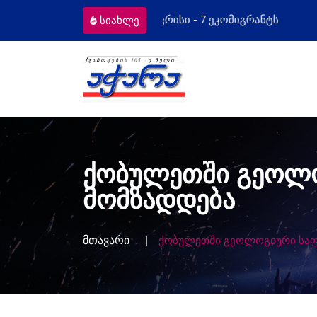
ეკომიგრანტს
მოსამართლეებს პროფესი
სიახლე
ქობულეთში გეოლო
მომზადდება
მთავარი
ქობულეთში გეოლოგიური საფ