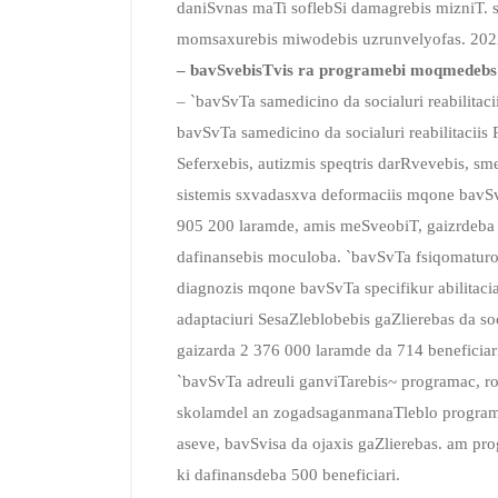
daniSvnas maTi soflebSi damagrebis mizniT. s
momsaxurebis miwodebis uzrunvelyofas. 2022 
– bavSvebisTvis ra programebi moqmedebs
– `bavSvTa samedicino da socialuri reabilitac
bavSvTa samedicino da socialuri reabilitaciis
Seferxebis, autizmis speqtris darRvevebis, s
sistemis sxvadasxva deformaciis mqone bavSvT
905 200 laramde, amis meSveobiT, gaizrdeba s
dafinansebis moculoba. `bavSvTa fsiqomaturo a
diagnozis mqone bavSvTa specifikur abilitacias
adaptaciuri SesaZleblobebis gaZlierebas da soc
gaizarda 2 376 000 laramde da 714 beneficia
`bavSvTa adreuli ganviTarebis~ programac, ro
skolamdel an zogadsaganmanaTleblo programeb
aseve, bavSvisa da ojaxis gaZlierebas. am pro
ki dafinansdeba 500 beneficiari.