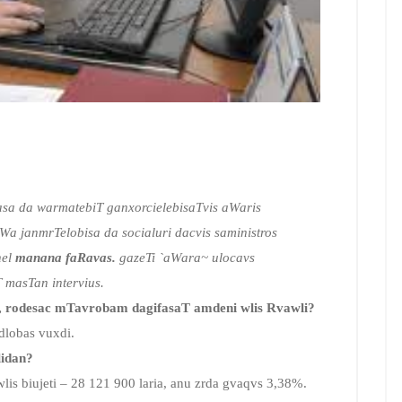
sa da warmatebiT ganxorcielebisaTvis aWaris
Wa janmrTelobisa da socialuri dacvis saministros
nel
manana faRavas.
gazeTi `aWara~ ulocavs
 masTan intervius.
, rodesac mTavrobam dagifasaT amdeni wlis Rvawli?
dlobas vuxdi.
lidan?
wlis biujeti – 28 121 900 laria, anu zrda gvaqvs 3,38%.