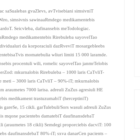
rac saSualebas gvaZlevs, avTvisebiani simsivniT
aWiro, simsivnis sawinaaRmdego medikamentebis
zardoT. Seicvleba, dafinansebis meTodologiac.
naaRmdego medikamentebis Rirebuleba sayovelTao
ndividualuri da korporaciuli dazRveviT mosargebleebs
entebisaTvis momatebulia wliuri limiti 15 000 laramde.
ebis procentuli wili, romelic sayovelTao janmrTelobis
erZod: mkurnalobis Rirebuleba – 1000 laris CaTvliT-
e meti – 3000 laris CaTvliT – 90%-iT; mkurnalobis
m araumetes 7000 larisa. adreuli ZuZus agresiuli HE
ebis medikament trastuzumabiT (herceptiniT)
 gareSe, 15 cikli. garTulebuli/Sors wasuli adreuli ZuZus
is mqone pacientebs damatebiT daufinansdebaT
li (araumetes 18 cikli) Semdegi proporciebis dacviT: 100
ntebs daufinansdebaT 80%-iT; sxva danarCen pacients –