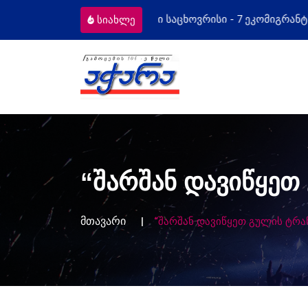
 ეკომიგრანტს
მოსამართლეებს პროფეს
სიახლე
“შარშან დავიწყეთ
მთავარი
“შარშან დავიწყეთ გულის ტრა