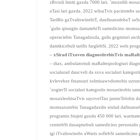
zRvruli limiti gaxda 7000 lari. `mozrdili mosa
aTasi lari gaxda. 2022 wlisaTvis pacientebs
TariRis gaTvaliswinebiT, daufinansdebaT saS
`gulis qirurgiis damatebiTi samedicino momsa
operaciebis Tanagadaxda, gulis gegmiuri an/d
damtkicebuli tarifis farglebSi. 2022 wels prog
– xSirad iTxoven diagnostirebisTvis maRalte
– diax, ambulatoriuli maRalteqnologiuri diag
socialurad daucveli da sxva socialuri kategor
kvlevebze finansuri xelmisawvdomobis uzrunve
`zogierTi socialuri kategoriis mosaxleobis s
mosaxleobisaTvis sayovelTao janmrTelobis d
momsaxurebis Tanagadaxdis srulad dafinanseba
programis biujeti gaxda 450 000 lari. warmat
centrebSi dasaqmebuli samedicino personalis 
igi iTvaliswinebs aWaris soflebSi samedicino p