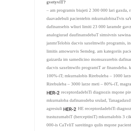
gvetyviT?
– am programis biujeti 2 300 000 lari gaxda, 
daavadebuli pacientebis mkurnalobisaTvis s
dafinansebis wliuri limiti 23 000 laramde gav
analogiurad daufinansdebaT simsivnis sawi
janmrTelobis dacvis saxelmwifo programis, i
limitis amowurvis Semdeg. am kategoriis paci
gaizarda im samedicino momsaxurebis dafinans
dacvis saxelmwifo programiT ar finansdeba. k
100%-iT; mkurnalobis Rirebuleba – 1000 larz
Rirebuleba – 3000 larze meti – 80%-iT, magra
receptordadebiTi diagnozis mqone pir
mkurnaloba dafinansdeba srulad, Tanagadaxdis
agresiuli
HE receptordadebiTi diagnoz
trastuzumabiT (herceptiniT) mkurnalobis 3 cik
000-is CaTvliT sareitingo qulis mqone pacie