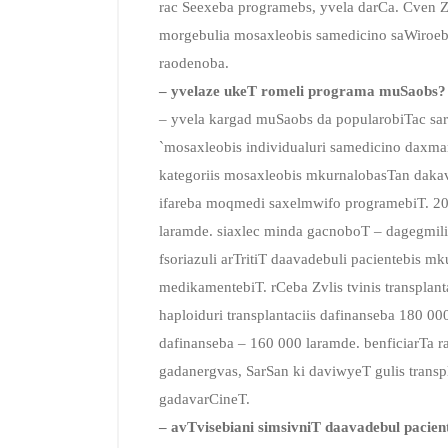
rac Seexeba programebs, yvela darCa. Cven Z
morgebulia mosaxleobis samedicino saWiroebeb
raodenoba.
– yvelaze ukeT romeli programa muSaobs?
– yvela kargad muSaobs da popularobiTac sa
`mosaxleobis individualuri samedicino daxmar
kategoriis mosaxleobis mkurnalobasTan dakavS
ifareba moqmedi saxelmwifo programebiT. 202
laramde. siaxlec minda gacnoboT – dagegmilia 
fsoriazuli arTritiT daavadebuli pacientebis mk
medikamentebiT. rCeba Zvlis tvinis transplant
haploiduri transplantaciis dafinanseba 180 000 
dafinanseba – 160 000 laramde. benficiarTa 
gadanergvas, SarSan ki daviwyeT gulis transpl
gadavarCineT.
– avTvisebiani simsivniT daavadebul paci