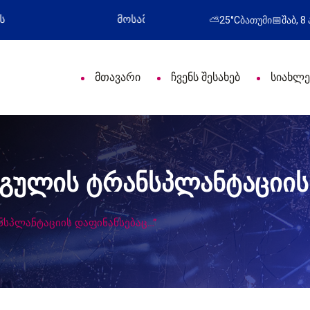
იული დღე მიულოცა
წარმატებული გამოსვლა
⛅
25°C
ბათუმი
📅
შაბ, 8
მთავარი
ჩვენს შესახებ
სიახლე
 გულის ტრანსპლანტაციი
ნსპლანტაციის დაფინანსებაც…”