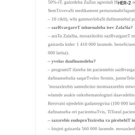
50%-iT. gaizrdeba ZuZus agresiuli H
r
SemTxvevaSi medikament pertuzumabi/lapatini
– 10 cikli), wlis ganmavlobaSi dafinansebul p
– sazRvargareT mkurnaloba isev ZalaSia?
– araTu ZalaSia, mosaxleobis sazRvargareT m
gaizarda kidec 1 410 000 laramde. beneficia
000 larisa).
– yvelas daufinansdeba?
– programiT ifareba im pacientebis sazRvarg
dafinansebulia saqarTvelos Sromis, janmrTelob
`mosaxleobis samedicino momsaxurebis miwode
wlamde asakis onkohematologiuri daavadebis m
Rerovani ujredebis gadanergvisa (100 000 lari
dafinanseba ori pacientisaTvis, TiToeul pacien
– saxsrebis endoproTezireba ra pirobebiT
– biujeti gaizarda 560 000 laramde. mosaxle