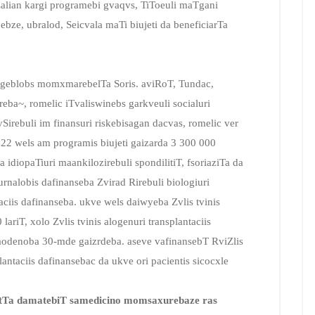
alian kargi programebi gvaqvs, TiToeuli maTgani
ze, ubralod, Seicvala maTi biujeti da beneficiarTa
rgeblobs momxmarebelTa Soris. aviRoT, Tundac,
eba~, romelic iTvaliswinebs garkveuli socialuri
irebuli im finansuri riskebisagan dacvas, romelic ver
2 wels am programis biujeti gaizarda 3 300 000
idiopaTiuri maankilozirebuli spondilitiT, fsoriaziTa da
urnalobis dafinanseba Zvirad Rirebuli biologiuri
aciis dafinanseba. ukve wels daiwyeba Zvlis tvinis
lariT, xolo Zvlis tvinis alogenuri transplantaciis
raodenoba 30-mde gaizrdeba. aseve vafinansebT RviZlis
antaciis dafinansebac da ukve ori pacientis sicocxle
entTa damatebiT samedicino momsaxurebaze ras