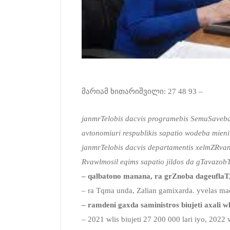
მარიამ ხითარიშვილი: 27 48 93 –
janmrTelobis dacvis programebis SemuSaveba
avtonomiuri respublikis sapatio wodeba mieni
janmrTelobis dacvis departamentis xelmZRva
Rvawlmosil eqims sapatio jildos da gTavazobT
– qalbatono manana, ra grZnoba dageuflaT
– ra Tqma unda, Zalian gamixarda. yvelas ma
– ramdeni gaxda saministros biujeti axali w
– 2021 wlis biujeti 27 200 000 lari iyo, 2022 