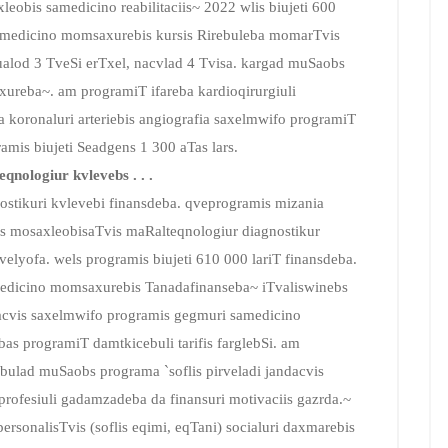
xleobis samedicino reabilitaciis~ 2022 wlis biujeti 600
 samedicino momsaxurebis kursis Rirebuleba momarTvis
ualod 3 TveSi erTxel, nacvlad 4 Tvisa. kargad muSaobs
xureba~. am programiT ifareba kardioqirurgiuli
a koronaluri arteriebis angiografia saxelmwifo programiT
ramis biujeti Seadgens 1 300 aTas lars.
qnologiur kvlevebs . . .
nostikuri kvlevebi finansdeba. qveprogramis mizania
iis mosaxleobisaTvis maRalteqnologiur diagnostikur
lyofa. wels programis biujeti 610 000 lariT finansdeba.
amedicino momsaxurebis Tanadafinanseba~ iTvaliswinebs
acvis saxelmwifo programis gegmuri samedicino
s programiT damtkicebuli tarifis farglebSi. am
ebulad muSaobs programa `soflis pirveladi jandacvis
profesiuli gadamzadeba da finansuri motivaciis gazrda.~
ersonalisTvis (soflis eqimi, eqTani) socialuri daxmarebis