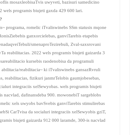
oflis mosaxleobisaTvis uwyveti, bazisuri samedicino
wels programis biujeti gaxda 429 600 lari.
?
iis~ programa, romelic iTvaliswinebs SSm statusis mqone
 RonisZiebebis ganxorcielebas, ganviTarebis etapebis
menadaqveiTebuli/smenaproTezirebuli, Zval-saxsrovani
a reabilitacias. 2022 wels programis biujeti gaizarda 3
areabilitacio kursebis raodenobisa da programuli
bilitacia/reabilitacia~ ki iTvaliswinebs gansazRvruli
, reabilitacias, fizikuri janmrTelobis gaumjobesebas,
ialuri integraciis xelSewyobas. wels programis biujeti
ris nacvlad, dafinansdeba 900. mowonebiT sargeblobs
melic xels uwyobs bavSvebis ganviTarebis stimulirebas
Si CarTvisa da socialuri integraciis xelSewyobis gziT,
gramis biujeti gaizarda 912 000 laramde, 300-is nacvlad