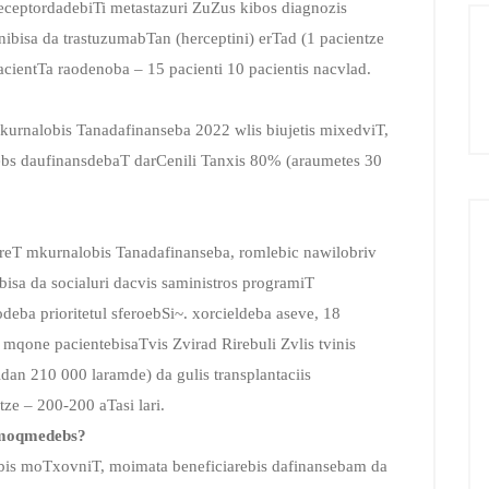
eceptordadebiTi metastazuri ZuZus kibos diagnozis
bisa da trastuzumabTan (herceptini) erTad (1 pacientze
acientTa raodenoba – 15 pacienti 10 pacientis nacvlad.
kurnalobis Tanadafinanseba 2022 wlis biujetis mixedviT,
rebs daufinansdebaT darCenili Tanxis 80% (araumetes 30
areT mkurnalobis Tanadafinanseba, romlebic nawilobriv
isa da socialuri dacvis saministros programiT
ba prioritetul sferoebSi~. xorcieldeba aseve, 18
qone pacientebisaTvis Zvirad Rirebuli Zvlis tvinis
dan 210 000 laramde) da gulis transplantaciis
tze – 200-200 aTasi lari.
 imoqmedebs?
obis moTxovniT, moimata beneficiarebis dafinansebam da