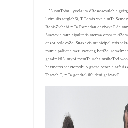
– `SuamToba~ yvela im dResaswaulebis gvirgv
kvireulis farglebSi, TiTqmis yvela mTa Semo
RonisZiebebi mTa Romadan daviwyeT da maw
Suaxevis municipalitetis merma omar takiZem
anzor bolqvaZe, Suaxevis municipalitetis sak
municipalitetis meri vaxtang beriZe, romelmac 
gandrekilSi myof memTeurebs sasikeTod waad
baxmaros saavtomobilo gzaze betonis safaris d
TanxebiT, mTa gandrekilSi deni gahyavT.