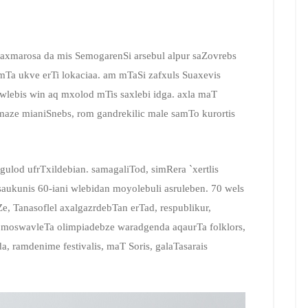
 baxmarosa da mis SemogarenSi arsebul alpur saZovrebs
 mTa ukve erTi lokaciaa. am mTaSi zafxuls Suaxevis
. wlebis win aq mxolod mTis saxlebi idga. axla maT
maze mianiSnebs, rom gandrekilic male samTo kurortis
gulod ufrTxildebian. samagaliTod, simRera `xertlis
saukunis 60-iani wlebidan moyolebuli asruleben. 70 wels
Ze, Tanasoflel axalgazrdebTan erTad, respublikur,
da moswavleTa olimpiadebze waradgenda aqaurTa folklors,
 ramdenime festivalis, maT Soris, galaTasarais