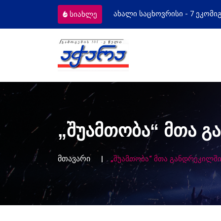
 ეკომიგრანტს
მოსამართლეებს პროფეს
სიახლე
„შუამთობა“ მთა გ
მთავარი
„შუამთობა“ მთა განდრეკილში