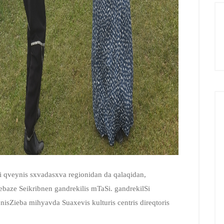
bi qveynis sxvadasxva regionidan da qalaqidan,
baze Seikribnen gandrekilis mTaSi. gandrekilSi
sZieba mihyavda Suaxevis kulturis centris direqtoris