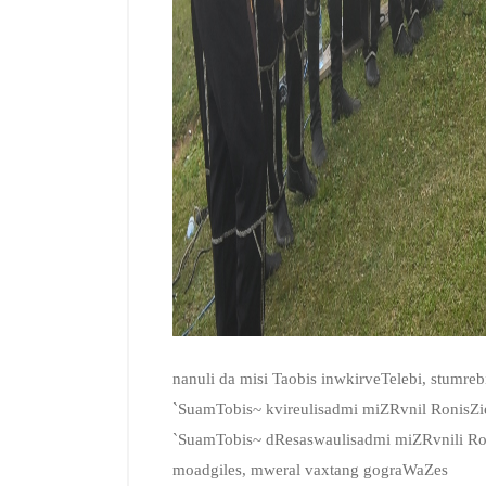
nanuli da misi Taobis inwkirveTelebi, stumre
`SuamTobis~ kvireulisadmi miZRvnil RonisZie
`SuamTobis~ dResaswaulisadmi miZRvnili Roni
moadgiles, mweral vaxtang gograWaZes