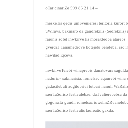
oTar cinariZe 599 85 21 14 –
mesxeTis qedis umSvenieresi teritoria kurort
uWiravs. baxmaro da gandrekilis (Sedrekilis)
raionis sofel inwkirveTis mosaxleoba atarebs
gverdiT Tanamedrove kotejebi Sendeba, rac i
nawilad iqceva.
inwkirveTelebi winaprebis danatovars sagulda
naduric~ sakmarisia, romelsac aqaurebi wina 
gadacilebuli adgilobrivi lotbari nanuli WaRali
saerTaSoriso festivalebze, daTvalierebebsa 
gogonaTa gundi, romelsac is xelmZRvanelobda,
saerTaSoriso festivalis laureatic gaxda.