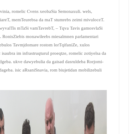
inia, romelic Cvens xeobaSia Semonaxuli. wels,
viareT, memTeurebsa da maT stumrebs zeimi mivuloceT.
yvalTis mTaSi vamTavrebT, – Tqva Tavis gamosvlaSi
. RonisZiebis monawileebs miesalmnen parlamentari
rebulos Tavmjdomare rostom lorTqifaniZe, xulos
isaubra im infrastruqturul proeqtze, romelic zotiyelsa da
geba. ukve dawyebulia da gaisad dasruldeba Rorjomi-
ageba. isic aRsaniSnavia, rom biujetidan mobilizebuli