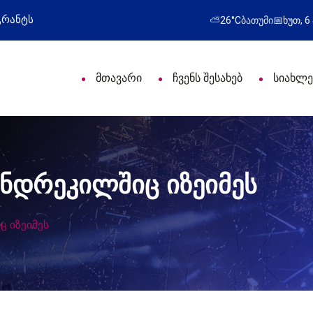
იული დღე მიულოცა
წარმატებული გამოსვლა
⛅
26°C
ბათუმი
📅
ხუთ, 6
მთავარი
ჩვენს შესახებ
სიახლე
ანდრეკილშიც იზეიმეს
ც იზეიმეს