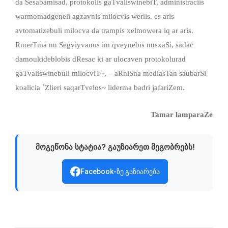
da Sesabamisad, protokolis gaTvaliswinebiT, administraciis
warmomadgeneli agzavnis milocvis werils. es aris
avtomatizebuli milocva da trampis xelmowera iq ar aris.
RmerTma nu Segviyvanos im qveynebis nusxaSi, sadac
damoukideblobis dResac ki ar ulocaven protokolurad
gaTvaliswinebuli milocviT~, – aRniSna mediasTan saubarSi
koalicia `Zlieri saqarTvelos~ liderma badri jafariZem.
Tamar lamparaZe
მოგეწონა სტატია? გაუზიარეთ მეგობრებს!
Facebook-ზე გაზიარება