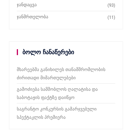
ჯანდაცვა
(93)
ჯანმრთელობა
(11)
ბოლო ჩანაწერები
მხარეებმა განიხილეს თანამშრომლობის
ძირითადი მიმართულებები
გამოძიება სამშობლოს ღალატისა და
საბოტაჟის ფაქტზე დაიწყო
საგრანტო კონკურსის გამარჯვებული
სპექტაკლის პრემიერა