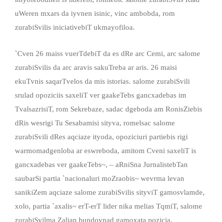
uWeren mxars da iyvnen isinic, vinc ambobda, rom
zurabiSvilis iniciativebiT ukmayofiloa.
`Cven 26 maiss vuerTdebiT da es dRe arc Cemi, arc salome
zurabiSvilis da arc aravis sakuTreba ar aris. 26 maisi
ekuTvnis saqarTvelos da mis istorias. salome zurabiSvili
srulad opoziciis saxeliT ver gaakeTebs gancxadebas im
TvalsazrisiT, rom Sekrebaze, sadac dgeboda am RonisZiebis
dRis wesrigi Tu Sesabamisi sityva, romelsac salome
zurabiSvili dRes aqciaze ityoda, opoziciuri partiebis rigi
warmomadgenloba ar eswreboda, amitom Cveni saxeliT is
gancxadebas ver gaakeTebs~, – aRniSna JurnalistebTan
saubarSi partia `nacionaluri moZraobis~ wevrma levan
sanikiZem aqciaze salome zurabiSvilis sityviT gamosvlamde,
xolo, partia `axalis~ erT-erT lider nika melias TqmiT, salome
zurabiSvilma Zalian bundovnad gamoxata pozicia.