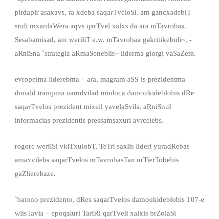
pirdapir asaxavs, ra xdeba saqarTveloSi. am gancxadebiT
sruli mxardaWera aqvs qarTvel xalxs da ara mTavrobas.
Sesabamisad, am weriliT e.w. mTavrobaa gakritikebuli~, -
aRniSna `strategia aRmaSeneblis~ liderma giorgi vaSaZem.
evropelma liderebma – ara, magram aSS-is prezidentma
donald trampma namdvilad miuloca damoukideblobis dRe
saqarTvelos prezident mixeil yavelaSvils. aRniSnul
informacias prezidentis pressamsaxuri avrcelebs.
rogorc werilSi vkiTxulobT, TeTri saxlis lideri yuradRebas
amaxvilebs saqarTvelos mTavrobasTan urTierTobebis
gaZlierebaze.
`batono prezidento, dRes saqarTvelos damoukideblobis 107-e
wlisTavia – epoqaluri TariRi qarTveli xalxis brZolaSi