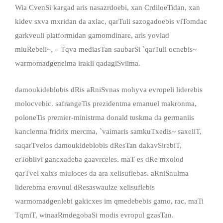
Wia CvenSi kargad aris nasazrdoebi, xan CrdiloeTidan, xan
kidev sxva mxridan da axlac, qarTuli sazogadoebis viTomdac
garkveuli platformidan gamomdinare, aris yovlad
miuRebeli~, – Tqva mediasTan saubarSi `qarTuli ocnebis~
warmomadgenelma irakli qadagiSvilma.
damoukideblobis dRis aRniSvnas mohyva evropeli liderebis
molocvebic. safrangeTis prezidentma emanuel makronma,
poloneTis premier-ministrma donald tuskma da germaniis
kanclerma fridrix mercma, `vaimaris samkuTxedis~ saxeliT,
saqarTvelos damoukideblobis dResTan dakavSirebiT,
erToblivi gancxadeba gaavrceles. maT es dRe mxolod
qarTvel xalxs miuloces da ara xelisuflebas. aRniSnulma
liderebma erovnul dResaswaulze xelisuflebis
warmomadgenlebi gakicxes im qmedebebis gamo, rac, maTi
TqmiT, winaaRmdegobaSi modis evropul gzasTan.