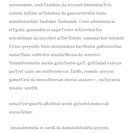
suverenitetis, usafrTxoebisa da erovnuli identobisaTvis,
romelic mZime sirTuleebisa da gamowvevebis fonze
mimdinareobda Taobidan Taobamde. Cemi administracia
erTgulia, ganamtkicos saqarTvelos mTavrobasTan
mSvidobiani da nayofieri urTierTobebi. samomavlod velodebi
Cvens qveynebs Soris ekonomikuri kavSirebis gaRrmavebas
samarTliani vaWrobis mxardaWerisa da ormxrivi
TanamSromlobis arealis gafarToebis gziT. guliTadad vulocav
qarTvel xalxs am mniSvnelovan TariRs, romelic qveynis
gamorCeul da mravalferovan istorias asaxavs~, -naTqvamia
misaloc werilSi.
mmarTvel gundSi aRniSnul werils gulwrfel molocvad
axasiaTeben.
`misasalmebelia es werili da damokidebuleba qveynis