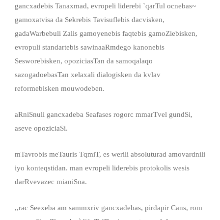
gancxadebis Tanaxmad, evropeli liderebi `qarTul ocnebas~
gamoxatvisa da Sekrebis Tavisuflebis dacvisken,
gadaWarbebuli Zalis gamoyenebis faqtebis gamoZiebisken,
evropuli standartebis sawinaaRmdego kanonebis
Sesworebisken, opoziciasTan da samoqalaqo
sazogadoebasTan xelaxali dialogisken da kvlav
reformebisken mouwodeben.
aRniSnuli gancxadeba Seafases rogorc mmarTvel gundSi,
aseve opoziciaSi.
mTavrobis meTauris TqmiT, es werili absoluturad amovardnili
iyo konteqstidan. man evropeli liderebis protokolis wesis
darRvevazec mianiSna.
,,rac Seexeba am sammxriv gancxadebas, pirdapir Cans, rom