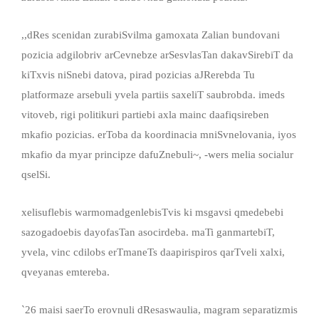
,,dRes scenidan zurabiSvilma gamoxata Zalian bundovani
pozicia adgilobriv arCevnebze arSesvlasTan dakavSirebiT da
kiTxvis niSnebi datova, pirad pozicias aJRerebda Tu
platformaze arsebuli yvela partiis saxeliT saubrobda. imeds
vitoveb, rigi politikuri partiebi axla mainc daafiqsireben
mkafio pozicias. erToba da koordinacia mniSvnelovania, iyos
mkafio da myar principze dafuZnebuli~, -wers melia socialur
qselSi.
xelisuflebis warmomadgenlebisTvis ki msgavsi qmedebebi
sazogadoebis dayofasTan asocirdeba. maTi ganmartebiT,
yvela, vinc cdilobs erTmaneTs daapirispiros qarTveli xalxi,
qveyanas emtereba.
`26 maisi saerTo erovnuli dResaswaulia, magram separatizmis