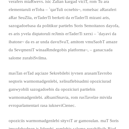
verafers miaRwevs. isic Zalian kargad viciT, rom Tu ara
elementaruli erToba – `qarTuli ocnebis~, romelsac aRaraferi
aRar SeuZlia, erTaderTi berketi da erTaderTi mizani aris,
sazogadoebasa da politikur partiebs Soris Semoitanos dayofa,
es aris yvela diqtatoruli reJimis erTaderTi xerxi – `dayavi da
ibatone~ da es ar unda davuSvaT, amitom vmuSaobT amaze
da SevqmeniT winaaRmdegobis platforma~, – ganacxada
salome zurabiSvilma.
masTan erTad aqciaze Sekrebilebi iyvnen arasamTavrobo
seqtoris warmomadgenlebi, xelisuflebisadmi opoziciurad
ganwyobili sazogadoebis da opoziciuri partiebis
warmomadgenlebi. aRsaniSnavia, rom rusTavelze mivida
evroparlamentari rasa iukneviCienec.
opoziciis warmomadgenlebi sityviT ar gamosulan. maT Soris
imyofebodnen is liderebi, romlebic salome zurabiSvils Riad