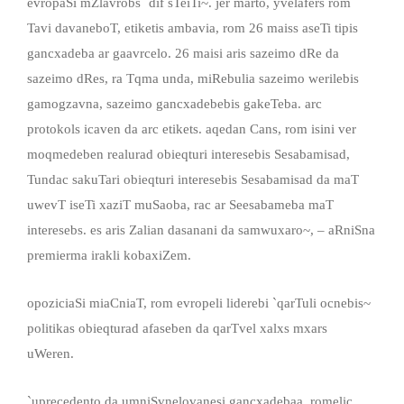
evropaSi mZlavrobs `dif sTeiTi~. jer marto, yvelafers rom
Tavi davaneboT, etiketis ambavia, rom 26 maiss aseTi tipis
gancxadeba ar gaavrcelo. 26 maisi aris sazeimo dRe da
sazeimo dRes, ra Tqma unda, miRebulia sazeimo werilebis
gamogzavna, sazeimo gancxadebebis gakeTeba. arc
protokols icaven da arc etikets. aqedan Cans, rom isini ver
moqmedeben realurad obieqturi interesebis Sesabamisad,
Tundac sakuTari obieqturi interesebis Sesabamisad da maT
uwevT iseTi xaziT muSaoba, rac ar Seesabameba maT
interesebs. es aris Zalian dasanani da samwuxaro~, – aRniSna
premierma irakli kobaxiZem.
opoziciaSi miaCniaT, rom evropeli liderebi `qarTuli ocnebis~
politikas obieqturad afaseben da qarTvel xalxs mxars
uWeren.
`uprecedento da umniSvnelovanesi gancxadebaa, romelic