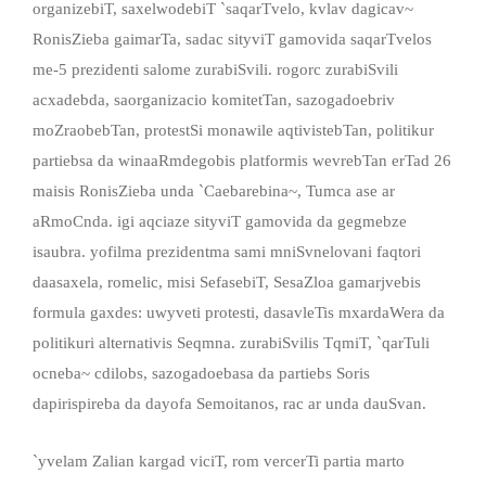
organizebiT, saxelwodebiT `saqarTvelo, kvlav dagicav~
RonisZieba gaimarTa, sadac sityviT gamovida saqarTvelos
me-5 prezidenti salome zurabiSvili. rogorc zurabiSvili
acxadebda, saorganizacio komitetTan, sazogadoebriv
moZraobebTan, protestSi monawile aqtivistebTan, politikur
partiebsa da winaaRmdegobis platformis wevrebTan erTad 26
maisis RonisZieba unda `Caebarebina~, Tumca ase ar
aRmoCnda. igi aqciaze sityviT gamovida da gegmebze
isaubra. yofilma prezidentma sami mniSvnelovani faqtori
daasaxela, romelic, misi SefasebiT, SesaZloa gamarjvebis
formula gaxdes: uwyveti protesti, dasavleTis mxardaWera da
politikuri alternativis Seqmna. zurabiSvilis TqmiT, `qarTuli
ocneba~ cdilobs, sazogadoebasa da partiebs Soris
dapirispireba da dayofa Semoitanos, rac ar unda dauSvan.
`yvelam Zalian kargad viciT, rom vercerTi partia marto