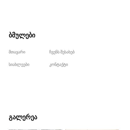
ბმულები
მთავარი
ჩვენს შესახებ
სიახლეები
კონტაქტი
გალერეა