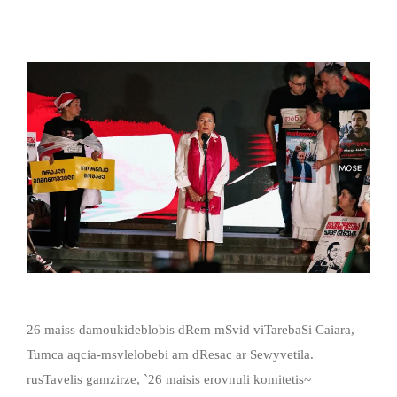
26 maiss damoukideblobis dRem mSvid viTarebaSi Caiara,
Tumca aqcia-msvlelobebi am dResac ar Sewyvetila.
rusTavelis gamzirze, `26 maisis erovnuli komitetis~