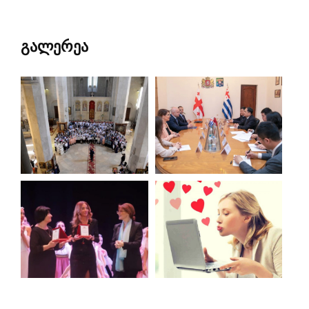
გალერეა