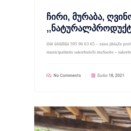
ჩირი, მურაბა, ღვინ
,,ნატურალპროდუქტ
íòíë úõâïîïûå 595 96 63 65 – zaira jiblaZe pro
municipalitetis sakrebuloSi muSaobs – sakrebu
No Comments
მაისი 18, 2021