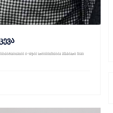
ცევა
òúòðïäòüåüòì ó÷ïèþòì ïæèòíòìüîïúòóä åîàåóäøò îòãò