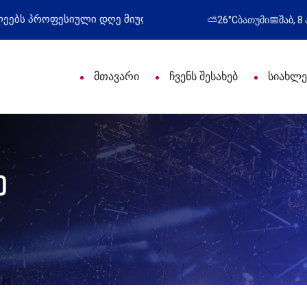
ი დღე მიულოცა
წარმატებული გამოსვლა
⛅
26°C
ბათუმი
📅
შაბ, 8
მთავარი
ჩვენს შესახებ
სიახლე
ე