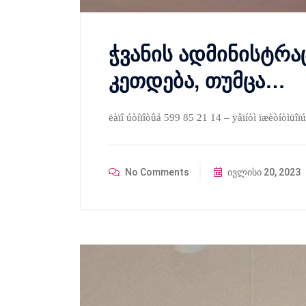
ჭვანის ადმინისტრ
კეთდება, თუმცა…
ëàïî úòíïîòûå 599 85 21 14 – ÿâïíòì ïæèòíòìü
No Comments
ივლისი 20, 2023