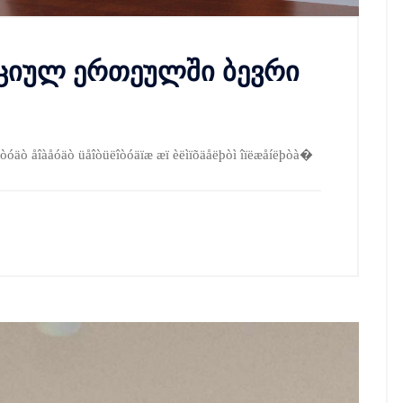
აციულ ერთეულში ბევრი
îïúòóäò åîàåóäò üåîòüëîòóäïæ æï èëìïõäåëþòì îïëæåíëþòà�