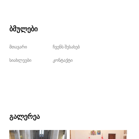
ბმულები
მთავარი
ჩვენს შესახებ
სიახლეები
კონტაქტი
გალერეა