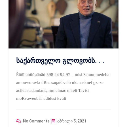
საქართველო გლოვობს. . .
Èïíïíï ûòûòøâòäò 598 24 94 97 – misi Semoqmedeba
amouwuravia dRes saqarTvelo ukanasknel gzaze
acilebs adamians, romelmac mTeli Tavisi
moRvaweobiT udidesi kvali
No Comments
აპრილი 5, 2021