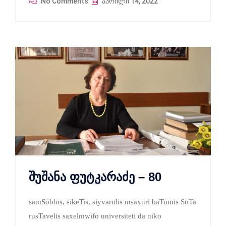
No Comments
აპრილი 14, 2022
შუშანა ფუტკარაძე – 80
samSoblos, sikeTis, siyvarulis msaxuri baTumis SoTa
rusTavelis saxelmwifo universiteti da niko